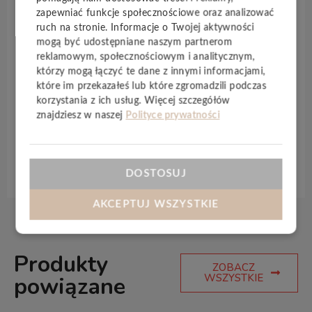
Masterpieces
posiadają szeroki format, więc
zapewniać funkcje społecznościowe oraz analizować
dopasują się do pomieszczenia o większym metrażu.
ruch na stronie. Informacje o Twojej aktywności
Mają najwyższą klasę odporności na ścieranie.
mogą być udostępniane naszym partnerom
Wykazują właściwości antystatyczne. Sprawdzą się
reklamowym, społecznościowym i analitycznym,
w pomieszczeniach, gdzie jest duże natężenie ruchu.
którzy mogą łączyć te dane z innymi informacjami,
które im przekazałeś lub które zgromadzili podczas
Produkt może być łączony z instalacją
ogrzewania
korzystania z ich usług. Więcej szczegółów
podłogowego
. Dzięki technologii
Aqua 0
panele są
znajdziesz w naszej
Polityce prywatności
również
wodoodporne
oraz
antystatyczne
.
Specyfikacja techniczna
DOSTOSUJ
AKCEPTUJ WSZYSTKIE
Produkty
ZOBACZ
WSZYSTKIE
powiązane