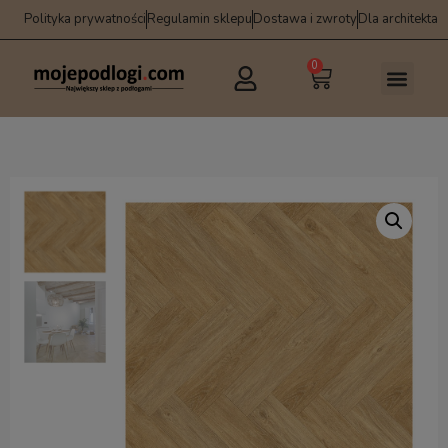
Polityka prywatności
Regulamin sklepu
Dostawa i zwroty
Dla architekta
0