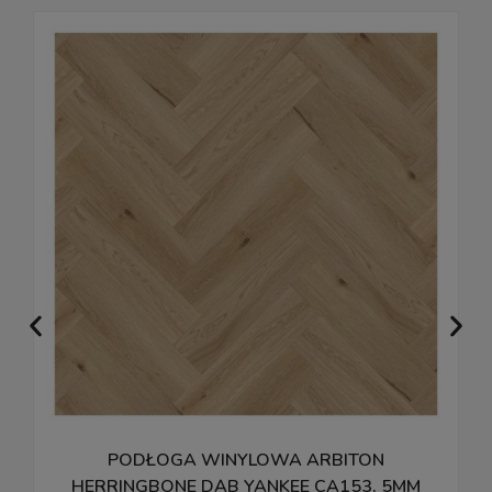
PODŁOGA WINYLOWA ARBITON
P
HERRINGBONE DĄB YANKEE CA153, 5MM