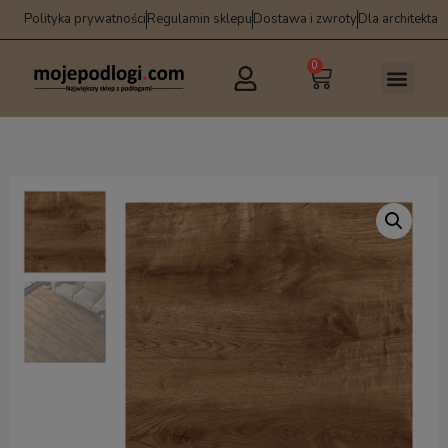
Polityka prywatności
Regulamin sklepu
Dostawa i zwroty
Dla architekta
0