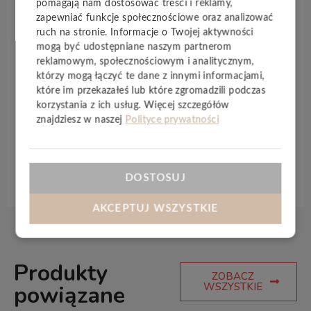
pomagają nam dostosować treści i reklamy,
pozwala nawet na całkowite rozmowntowanie
zapewniać funkcje społecznościowe oraz analizować
posadzki i ponowne jej ułożenie w innym miejscu.
ruch na stronie. Informacje o Twojej aktywności
Zawarte w panelach jony srebra nie pozwalają na
mogą być udostępniane naszym partnerom
reklamowym, społecznościowym i analitycznym,
rozwijanie się bakterii i roztoczy, a
powłoka Overlay
którzy mogą łączyć te dane z innymi informacjami,
nie zbiera kurzu. Jest to produkt doskonały do pokoju
które im przekazałeś lub które zgromadzili podczas
dziecka, sypialni czy pomieszczeń w których
korzystania z ich usług. Więcej szczegółów
przebywają alergicy. Panele podłogowe AGT można
znajdziesz w naszej
Polityce prywatności
stosować na
ogrzewaniu podłogowym
.
Specyfikacja techniczna
DOSTOSUJ
AKCEPTUJ WSZYSTKIE
Produkty
ZOBACZ
WSZYSTKIE
powiązane