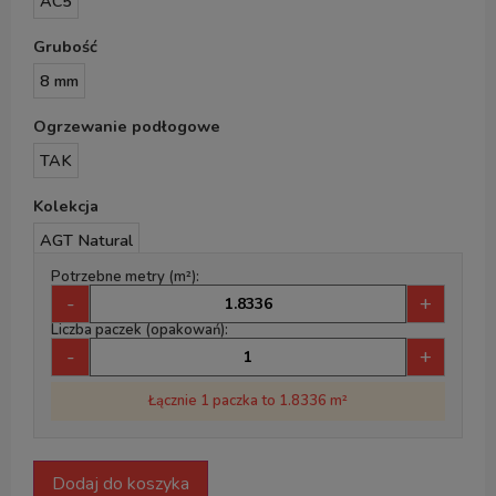
AC5
Grubość
8 mm
Ogrzewanie podłogowe
TAK
Kolekcja
AGT Natural
Potrzebne metry (m²):
-
+
Liczba paczek (opakowań):
-
+
Łącznie 1 paczka to 1.8336 m²
Dodaj do koszyka