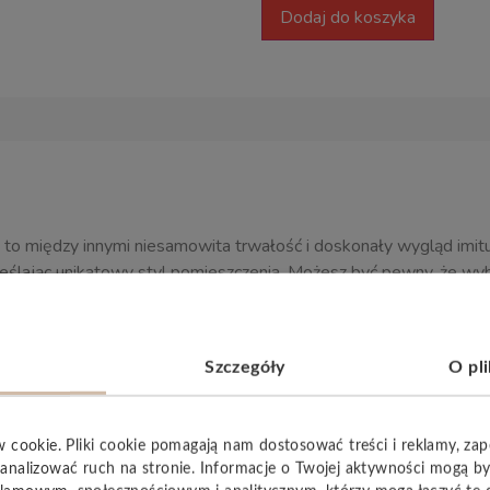
Dodaj do koszyka
to między innymi niesamowita trwałość i doskonały wygląd imi
reślając unikatowy styl pomieszczenia. Możesz być pewny, że w
 wykorzystania w
ogrzewaniu podłogowym
. Odporna na ście
Szczegóły
O pl
w cookie. Pliki cookie pomagają nam dostosować treści i reklamy, za
analizować ruch na stronie. Informacje o Twojej aktywności mogą b
YSTKIE