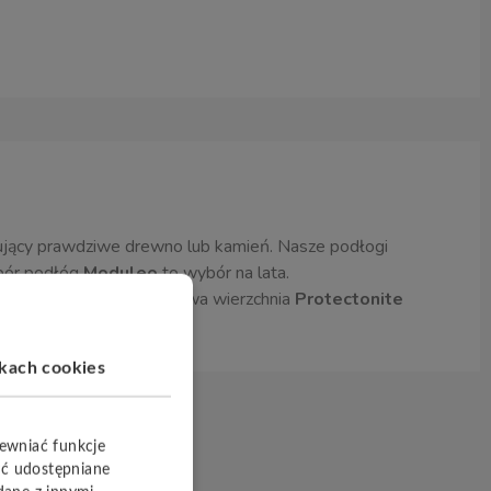
tujący prawdziwe drewno lub kamień. Nasze podłogi
ybór podłóg
Moduleo
to wybór na lata.
ranie poliuretanowa warstwa wierzchnia
Protectonite
ikach cookies
pewniać funkcje
yć udostępniane