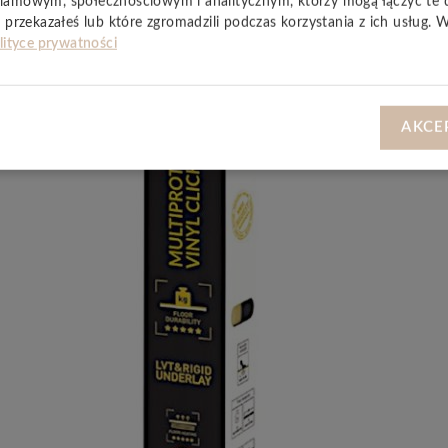
lamowym, społecznościowym i analitycznym, którzy mogą łączyć te 
 przekazałeś lub które zgromadzili podczas korzystania z ich usług. 
lityce prywatności
AKCE