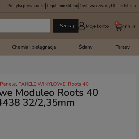
Polityka prywatności
Regulamin sklepu
Dostawa i zwroty
Dla architekta
0
Szukaj
Moje konto
0,00
zł
Chemia i pielęgnacja
Ściany
Tarasy
Panele
,
PANELE WINYLOWE
,
Roots 40
owe Moduleo Roots 40
24438 32/2,35mm