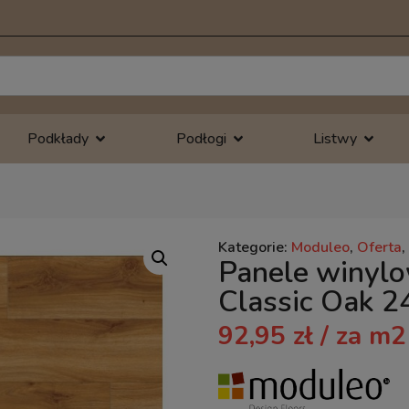
Podkłady
Podłogi
Listwy
Kategorie:
Moduleo
,
Oferta
,
Panele winyl
Classic Oak 
92,95
zł
/ za m2