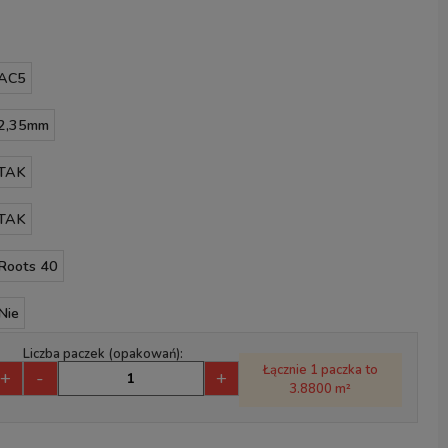
AC5
2,35mm
TAK
TAK
Roots 40
Nie
Liczba paczek (opakowań):
Łącznie 1 paczka to
+
-
+
3.8800 m²