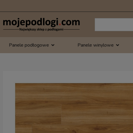
Panele podłogowe
Panele winylowe