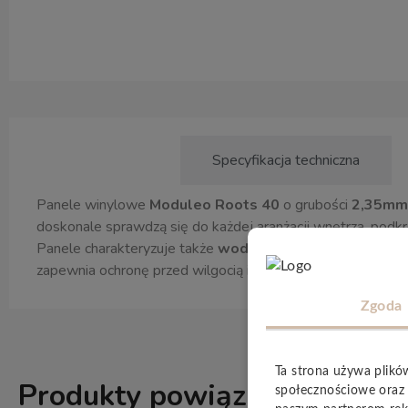
Opis produktu
Specyfikacja techniczna
Panele winylowe
Moduleo Roots 40
o grubości
2,35mm
doskonale sprawdzą się do każdej aranżacji wnętrza, podk
Panele charakteryzuje także
wodoodporność
i możliwość
zapewnia ochronę przed wilgocią i łuszczeniem się.
Zgoda
Ta strona używa plikó
Produkty powiązane
społecznościowe oraz 
ZOBACZ WSZ