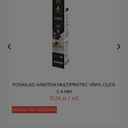
PODKŁAD ARBITON MULTIPROTEC VINYL CLICK
M
1,4 MM
31,24
zł
/ m2
DODAJ DO KOSZYKA
D