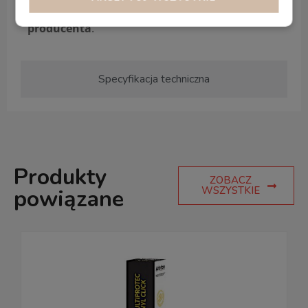
Maison posiadają dożywotnią gwarancję
producenta
.
Specyfikacja techniczna
Produkty
ZOBACZ
WSZYSTKIE
powiązane