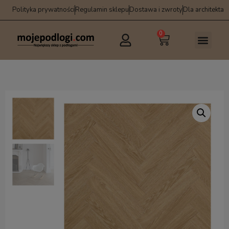
Polityka prywatności
Regulamin sklepu
Dostawa i zwroty
Dla architekta
0