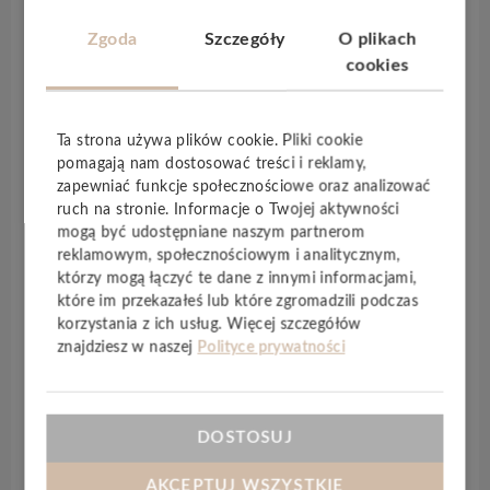
pewno sprostają wszystkim wymaganiom,
Zgoda
Szczegóły
O plikach
zapewniając pałacowy wystrój w zaciszu domu.
cookies
Oprócz pięknego wyglądu są
odporne na
zarysowania
i łatwe w codziennym utrzymaniu
czystości.
Premium Floor Dąb Wersalski
to
Ta strona używa plików cookie. Pliki cookie
piękne, naturalne panele podłogowe. Ich
pomagają nam dostosować treści i reklamy,
klasyczny kolor stanie się idealnym
zapewniać funkcje społecznościowe oraz analizować
dopełnieniem każdego pomieszczenia,
ruch na stronie. Informacje o Twojej aktywności
niezależnie od wybranego stylu czy aranżacji
mogą być udostępniane naszym partnerom
reklamowym, społecznościowym i analitycznym,
mieszkaniowej. Panel laminowany
Premium
którzy mogą łączyć te dane z innymi informacjami,
Floor Dąb Wersalski
może być stosowany z
które im przekazałeś lub które zgromadzili podczas
ogrzewaniem podłogowym
. Doskonałe
korzystania z ich usług. Więcej szczegółów
parametry techniczne powodują, że panele z
znajdziesz w naszej
Polityce prywatności
kolekcji
Maison
są odporne na wszelkie
uszkodzenia mechaniczne. Dodatkowo nie
wymagają cyklinowania, ani olejowania, dzięki
DOSTOSUJ
czemu są bardzo przyjazne w użytkowaniu i
konserwacji. Panele laminowane z
kolekcji
AKCEPTUJ WSZYSTKIE