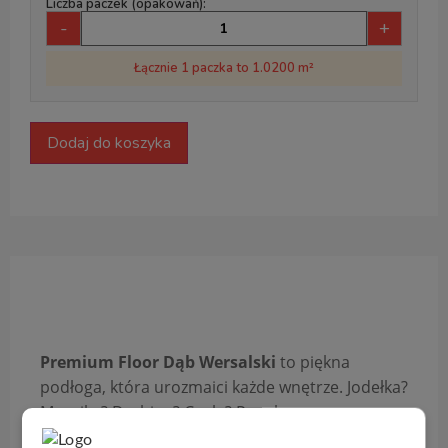
Liczba paczek (opakowań):
-
+
Łącznie 1 paczka to 1.0200 m²
Dodaj do koszyka
Opis produktu
Premium Floor
Dąb Wersalski
to piękna
podłoga, która urozmaici każde wnętrze. Jodełka?
Mozaika? Drabina? Cegła? Panele
podłogowe
Dąb Wersalski
z kolekcji
Maison
na