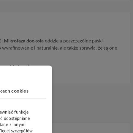
ć.
Mikrofaza
dookoła
oddziela poszczególne paski
 wyrafinowanie i naturalnie, ale także sprawia, że ​​są one
ezwykle trwała.
ikach cookies
pewniać funkcje
yć udostępniane
dane z innymi
Więcej szczegółów