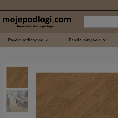
Panele podłogowe
Panele winylowe