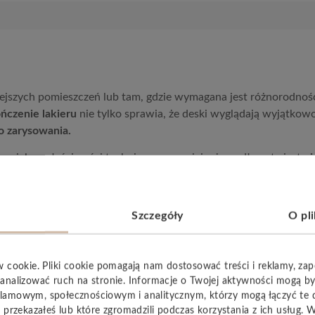
ejszych pomieszczeń lub tam, gdzie wymagana jest różnorodnoś
ńczenie lakieru
nie tylko sprawia, że ​​deski wyglądają wyjątkowo
o zarysowania.
pecjalne właściwości techniczne sprawiają, że podłoga ta jest
ni
Szczegóły
O pl
YSTKIE
w cookie. Pliki cookie pomagają nam dostosować treści i reklamy, za
analizować ruch na stronie. Informacje o Twojej aktywności mogą b
lamowym, społecznościowym i analitycznym, którzy mogą łączyć te 
 przekazałeś lub które zgromadzili podczas korzystania z ich usług. 