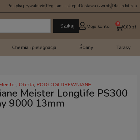
Polityka prywatności
Regulamin sklepu
Dostawa i zwroty
Dla architekta
0
Szukaj
Moje konto
0,00
zł
Chemia i pielęgnacja
Ściany
Tarasy
Meister
,
Oferta
,
PODŁOGI DREWNIANE
ane Meister Longlife PS300
ny 9000 13mm