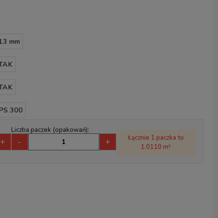
13 mm
TAK
TAK
PS 300
Liczba paczek (opakowań):
Łącznie 1 paczka to
+
-
+
1.0110 m²