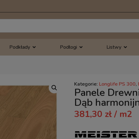
Podkłady
Podłogi
Listwy
Kategorie:
Longlife PS 300
,
Panele Drewni
Dąb harmonij
381,30
zł
/ m2