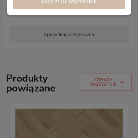
AKCEPTUJ WSZYSTKIE
Panele posiadają zintegrowany podkład.
Specyfikacja techniczna
Produkty
ZOBACZ
WSZYSTKIE
powiązane