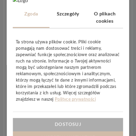
Panele
NUVA Selected Click
powstały z
Zgoda
Szczegóły
O plikach
nowoczesnego i opatentowanego materiału
cookies
Ceramin
, który jest już znany z innych serii
podłogowych tej marki.
Ceramin
nadaje
Ta strona używa plików cookie. Pliki cookie
panelom
wyjątkową trwałość
, wyróżniającą się
pomagają nam dostosować treści i reklamy,
na tle innych produktów,
ekologiczną
zapewniać funkcje społecznościowe oraz analizować
produkcję
oraz
całkowicie bezpieczny skład
ruch na stronie. Informacje o Twojej aktywności
dla ludzi i zwierząt. Panele
NUVA
są
mogą być udostępniane naszym partnerom
wodoodporne
, co sprawia, że
doskonale
reklamowym, społecznościowym i analitycznym,
którzy mogą łączyć te dane z innymi informacjami,
sprawdzają się w pomieszczeniach
które im przekazałeś lub które zgromadzili podczas
narażonych na wilgoć
. Dodatkowo kolekcja
korzystania z ich usług. Więcej szczegółów
posiada
zintegrowany podkład
o grubości
1
znajdziesz w naszej
Polityce prywatności
mm
, który poprawia izolację akustyczną podłogi
w systemie montażu „
klik
„. Panele
charakteryzują się również
najwyższą klasą
DOSTOSUJ
ścieralności 34
, co zapewnia ich
długowieczność
.