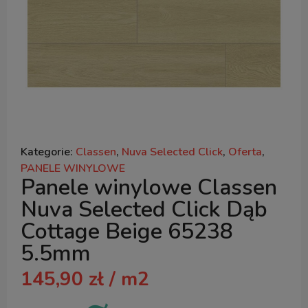
Kategorie:
Classen
,
Nuva Selected Click
,
Oferta
,
PANELE WINYLOWE
Panele winylowe Classen
Nuva Selected Click Dąb
Cottage Beige 65238
5.5mm
145,90
zł
/ m2