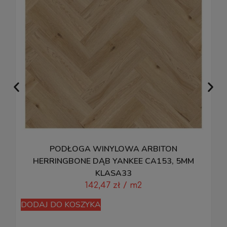
PODŁOGA WINYLOWA ARBITON
P
HERRINGBONE DĄB YANKEE CA153, 5MM
KLASA33
142,47
zł
/ m2
D
DODAJ DO KOSZYKA