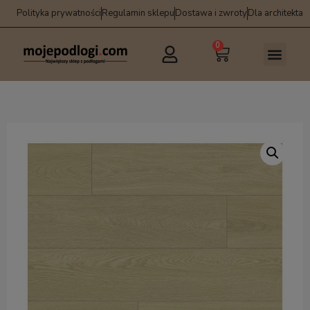
Polityka prywatności
Regulamin sklepu
Dostawa i zwroty
Dla architekta
0