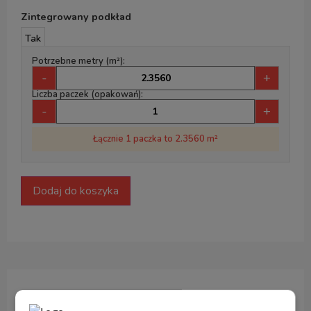
Zintegrowany podkład
Tak
Potrzebne metry (m²):
-
+
Liczba paczek (opakowań):
-
+
Łącznie 1 paczka to 2.3560 m²
Dodaj do koszyka
Opis produktu