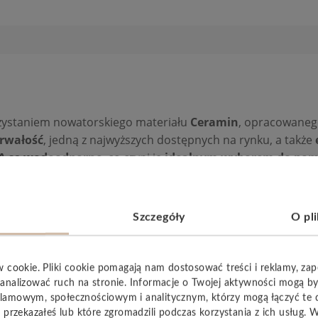
zystaniem nowatorskiego materiału
Ceramin
, opracowanego
rwałość
, jedną z najwyższych dostępnych na rynku, a także
A
są
wodoodporne
, co czyni je
idealnym wyborem do pomi
Szczegóły
O pl
YSTKIE
w cookie. Pliki cookie pomagają nam dostosować treści i reklamy, za
analizować ruch na stronie. Informacje o Twojej aktywności mogą b
lamowym, społecznościowym i analitycznym, którzy mogą łączyć te 
 przekazałeś lub które zgromadzili podczas korzystania z ich usług. 