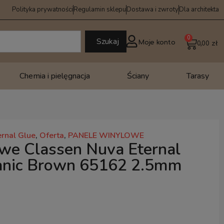
Polityka prywatności
Regulamin sklepu
Dostawa i zwroty
Dla architekta
0
Szukaj
Moje konto
0,00
zł
Chemia i pielęgnacja
Ściany
Tarasy
ernal Glue
,
Oferta
,
PANELE WINYLOWE
we Classen Nuva Eternal
anic Brown 65162 2.5mm