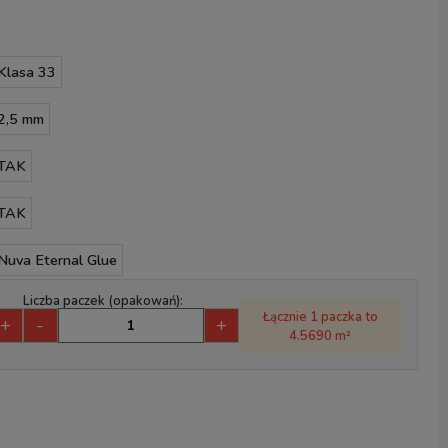
Klasa 33
2,5 mm
TAK
TAK
Nuva Eternal Glue
Liczba paczek (opakowań):
Łącznie 1 paczka to
+
-
+
4.5690 m²