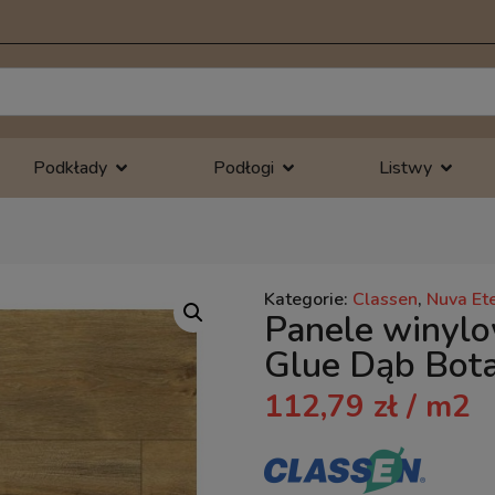
Podkłady
Podłogi
Listwy
Kategorie:
Classen
,
Nuva Et
Panele winylo
Glue Dąb Bot
112,79
zł
/ m2