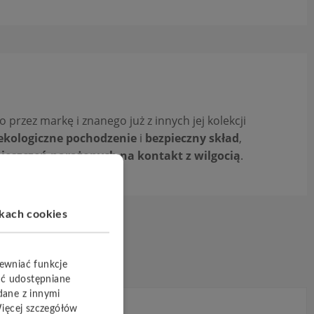
 przez markę i znanego już z innych jej kolekcji
ekologiczne pochodzenie
i
bezpieczny skład
,
eszczeń narażonych na kontakt z wilgocią
.
ikach cookies
pewniać funkcje
yć udostępniane
dane z innymi
Więcej szczegółów