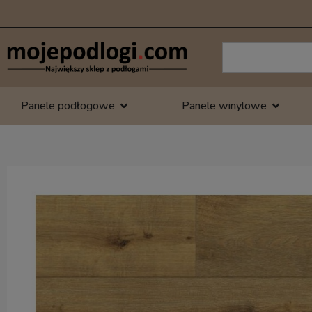
Panele podłogowe
Panele winylowe