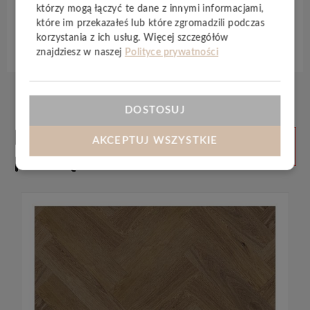
którzy mogą łączyć te dane z innymi informacjami,
które im przekazałeś lub które zgromadzili podczas
Specyfikacja techniczna
korzystania z ich usług. Więcej szczegółów
znajdziesz w naszej
Polityce prywatności
DOSTOSUJ
Produkty
ZOBACZ
AKCEPTUJ WSZYSTKIE
WSZYSTKIE
powiązane