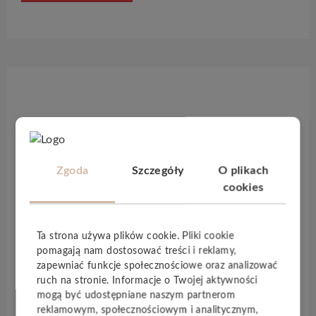
Opis produktu
Podłoga PS 500
nadaje klasycznemu wzorowi
układania współczesny wygląd dzięki dużemu
Zgoda
Szczegóły
O plikach
formatowi desek.
Ultra matowe wykończenie
cookies
lakieru
nie tylko sprawia, że ​​deski wyglądają
wyjątkowo wyrafinowanie i naturalnie, ale także
sprawia, że ​​są one szczególnie łatwe w utrzymaniu i
Ta strona używa plików cookie. Pliki cookie
odporne na plamy i mikro zarysowania.
pomagają nam dostosować treści i reklamy,
zapewniać funkcje społecznościowe oraz analizować
Parkiet MEISTER
nazywany jest
Longlife
, ponieważ
ruch na stronie. Informacje o Twojej aktywności
jego specjalne właściwości techniczne sprawiają, że
mogą być udostępniane naszym partnerom
podłoga ta jest
niezwykle trwała.
reklamowym, społecznościowym i analitycznym,