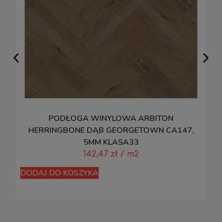
PODŁOGA WINYLOWA ARBITON
HERRINGBONE DĄB GEORGETOWN CA147,
5MM KLASA33
142,47
zł
/ m2
DODAJ DO KOSZYKA
D