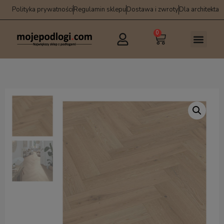
Polityka prywatności
Regulamin sklepu
Dostawa i zwroty
Dla architekta
0