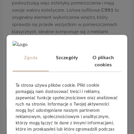
podwyższają więc estetykę pomieszczenia i mają
swoje walory estetyczne. Listwa sufitowa
C991
to
oryginalny element wykończenia wnętrz, który
sprawdzi się przede wszystkim w pomieszczeniach
klasycznych. Idealnie komponuje się z meblami
nawiązującymi do ubiegłych epok, podkreśla
wyjątkowy wystrój takich wnętrz, podnosi ich
atrakcyjność. Jednak dzięki swojej uniwersalności,
Zgoda
Szczegóły
O plikach
może stanowić interesujący dodatek do każdego
cookies
pomieszczenia. Dowolność zestawiania jest dużą
Orac Decor C991
zaletą listwy sufitowej
. Produkt
pomaga też w tworzeniu eklektycznych, oryginalnych
Ta strona używa plików cookie. Pliki cookie
wnętrz. To propozycja dla osób chcących stworzyć
pomagają nam dostosować treści i reklamy,
designerskie wnętrze – proste, ale jednocześnie
zapewniać funkcje społecznościowe oraz analizować
posiadające swój niepowtarzalny styl.
ruch na stronie. Informacje o Twojej aktywności
mogą być udostępniane naszym partnerom
reklamowym, społecznościowym i analitycznym,
Specyfikacja techniczna
którzy mogą łączyć te dane z innymi informacjami,
które im przekazałeś lub które zgromadzili podczas