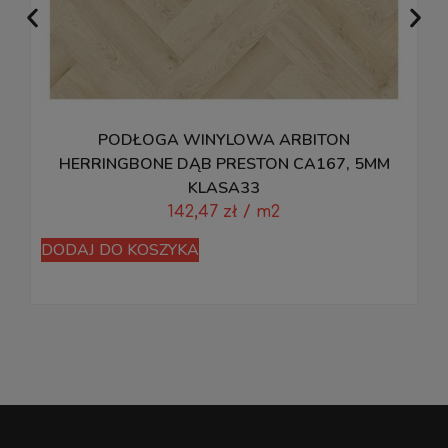
PODŁOGA WINYLOWA ARBITON
HERRINGBONE DĄB PRESTON CA167, 5MM
KLASA33
D
142,47
zł
/ m2
DODAJ DO KOSZYKA