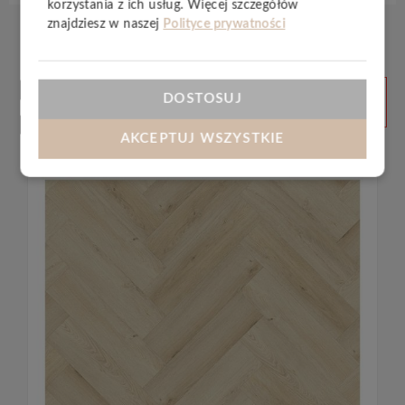
korzystania z ich usług. Więcej szczegółów
znajdziesz w naszej
Polityce prywatności
Produkty
ZOBACZ
DOSTOSUJ
WSZYSTKIE
powiązane
AKCEPTUJ WSZYSTKIE