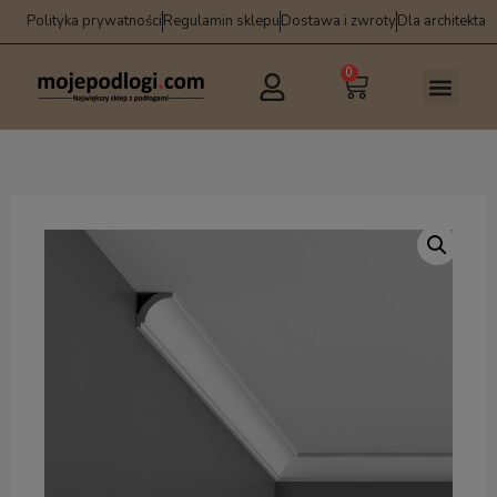
Polityka prywatności
Regulamin sklepu
Dostawa i zwroty
Dla architekta
0