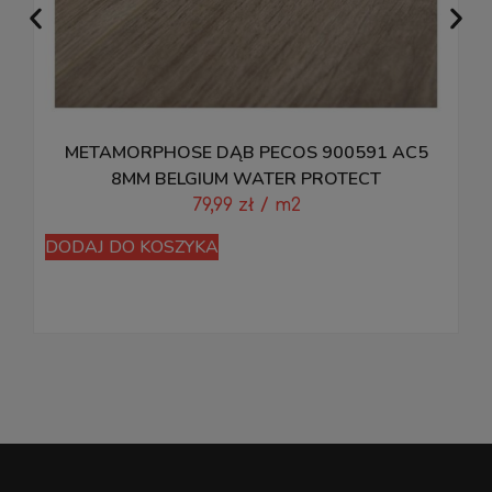
METAMORPHOSE DĄB PECOS 900591 AC5
8MM BELGIUM WATER PROTECT
79,99
zł
/ m2
DODAJ DO KOSZYKA
D