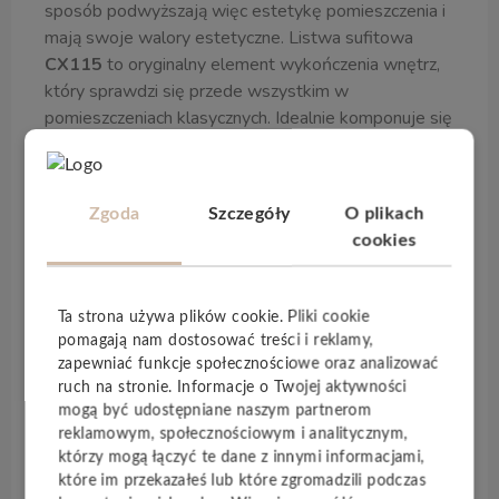
sposób podwyższają więc estetykę pomieszczenia i
mają swoje walory estetyczne. Listwa sufitowa
CX115
to oryginalny element wykończenia wnętrz,
który sprawdzi się przede wszystkim w
pomieszczeniach klasycznych. Idealnie komponuje się
z meblami nawiązującymi do ubiegłych epok,
podkreśla wyjątkowy wystrój takich wnętrz, podnosi
ich atrakcyjność. Jednak dzięki swojej uniwersalności,
Zgoda
Szczegóły
O plikach
może stanowić interesujący dodatek do każdego
cookies
pomieszczenia. Dowolność zestawiania jest dużą
zaletą listwy sufitowej
Orac Decor CX115
. Produkt
pomaga też w tworzeniu eklektycznych, oryginalnych
Ta strona używa plików cookie. Pliki cookie
wnętrz. To propozycja dla osób chcących stworzyć
pomagają nam dostosować treści i reklamy,
designerskie wnętrze – proste, ale jednocześnie
zapewniać funkcje społecznościowe oraz analizować
posiadające swój niepowtarzalny styl.
ruch na stronie. Informacje o Twojej aktywności
mogą być udostępniane naszym partnerom
reklamowym, społecznościowym i analitycznym,
Specyfikacja techniczna
którzy mogą łączyć te dane z innymi informacjami,
które im przekazałeś lub które zgromadzili podczas