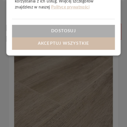
korzystania z ich usług. Więcej szczegółów
znajdziesz w naszej
Polityce prywatności
Produkty
ZOBACZ
DOSTOSUJ
WSZYSTKIE
powiązane
AKCEPTUJ WSZYSTKIE