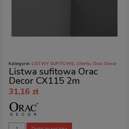
Kategorie:
LISTWY SUFITOWE
,
Oferta
,
Orac Decor
Listwa sufitowa Orac
Decor CX115 2m
31,16
zł
Dodaj do koszyka