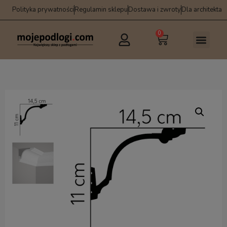
Polityka prywatności
Regulamin sklepu
Dostawa i zwroty
Dla architekta
0