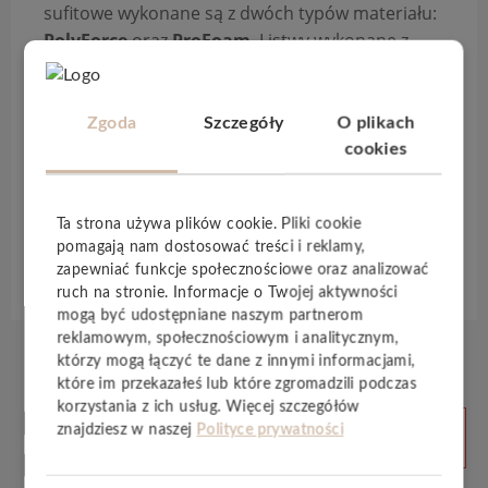
sufitowe wykonane są z dwóch typów materiału:
PolyForce
oraz
ProFoam
. Listwy wykonane z
PolyForce
cechują się
najwyższą odpornością
na uszkodzenia
. Tworzywo
ProFoam
daje
natomiast
możliwość tworzenia wyraźnych i
Zgoda
Szczegóły
O plikach
głębokich zdobień
. Wszystkie listwy są
cookies
wodoodporne
, dzięki czemu mogą być
stosowane w łazienkach i kuchniach.
Ta strona używa plików cookie. Pliki cookie
pomagają nam dostosować treści i reklamy,
Specyfikacja techniczna
zapewniać funkcje społecznościowe oraz analizować
ruch na stronie. Informacje o Twojej aktywności
mogą być udostępniane naszym partnerom
reklamowym, społecznościowym i analitycznym,
którzy mogą łączyć te dane z innymi informacjami,
które im przekazałeś lub które zgromadzili podczas
korzystania z ich usług. Więcej szczegółów
Produkty
ZOBACZ
znajdziesz w naszej
Polityce prywatności
WSZYSTKIE
powiązane