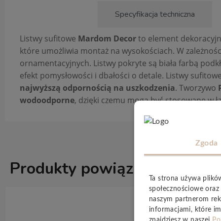
Opis produktu
Specyfikacja techniczna
Listwy sufitowe
Mardom Decor
to element dekoracyjny
które umożliwia montaż na wysokościach. W zależności 
ornamentacyjnych. Listwy pokryte są biała farbą podk
efekt pomysłowości i dbałości o detale. Listwy sufit
najwyższą odpornością na uszkodzenia
. Tworzywo
wodoodporne
, dzięki czemu mogą być stosowane w ła
Zgoda
Produkty powiązane
ZOBACZ WSZ
Ta strona używa plikó
społecznościowe oraz 
naszym partnerom rek
informacjami, które im
znajdziesz w naszej
Po