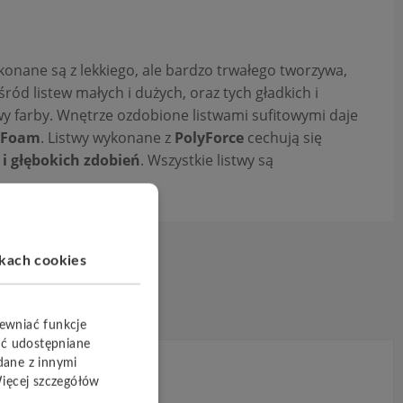
onane są z lekkiego, ale bardzo trwałego tworzywa,
ód listew małych i dużych, oraz tych gładkich i
wy farby. Wnętrze ozdobione listwami sufitowymi daje
oFoam
. Listwy wykonane z
PolyForce
cechują się
i głębokich zdobień
. Wszystkie listwy są
ikach cookies
pewniać funkcje
yć udostępniane
dane z innymi
Więcej szczegółów