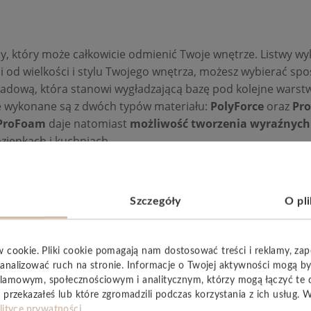
, który może całkowicie odmienić Twoje wnętrze. Listwy wyk
od wielkości i stylu Twojego wnętrza, możesz wybierać spośr
ładową, która stanowi wygładzającą bazę pod kolejne warst
owe wykonane są z dwóch typów materiału:
PolyForce
oraz
Pr
ProFoam
daje natomiast
możliwość tworzenia wyraźnych 
zienkach i kuchniach.
Szczegóły
O pl
YSTKIE
w cookie. Pliki cookie pomagają nam dostosować treści i reklamy, za
analizować ruch na stronie. Informacje o Twojej aktywności mogą b
lamowym, społecznościowym i analitycznym, którzy mogą łączyć te 
 przekazałeś lub które zgromadzili podczas korzystania z ich usług. 
lityce prywatności