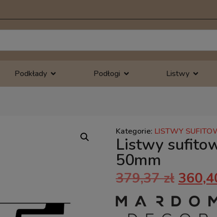
Podkłady
Podłogi
Listwy
Kategorie:
LISTWY SUFITO
Listwy sufit
50mm
379,37
zł
360,