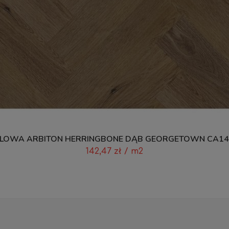
LOWA ARBITON HERRINGBONE DĄB GEORGETOWN CA147
142,47
zł
/ m2