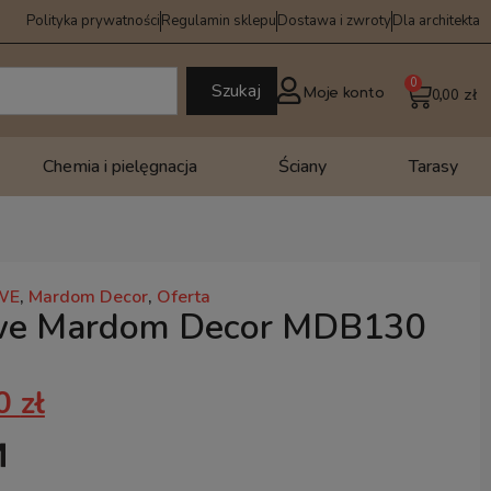
Polityka prywatności
Regulamin sklepu
Dostawa i zwroty
Dla architekta
0
Szukaj
Moje konto
0,00
zł
Chemia i pielęgnacja
Ściany
Tarasy
WE
,
Mardom Decor
,
Oferta
owe Mardom Decor MDB130
40
zł