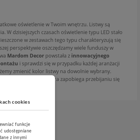
atkowe oświetlenie w Twoim wnętrzu. Listwy są
 W dzisiejszych czasach oświetlenie typu LED stało
eszczone w zestawach tego typu charakteryzują się
uższej perspektywie oszczędzamy wiele funduszy w
twa
Mardom Decor
powstała z
innowacyjnego
montażu
i sprawdzi się w przypadku każdej aranżacji
emy zmienić kolor listwy na dowolnie wybrany.
logię
LightGuard®,
która zapobiega przebijaniu się
ikach cookies
pewniać funkcje
yć udostępniane
dane z innymi