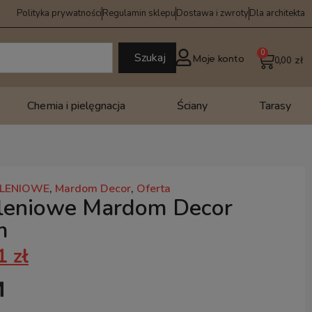
Polityka prywatności
Regulamin sklepu
Dostawa i zwroty
Dla architekta
0
Szukaj
Moje konto
0,00
zł
Chemia i pielęgnacja
Ściany
Tarasy
TLENIOWE
,
Mardom Decor
,
Oferta
tleniowe Mardom Decor
m
31
zł