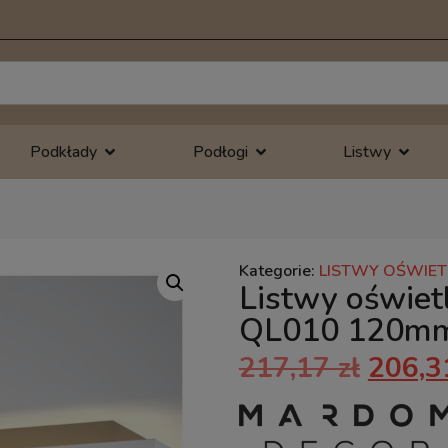
Podkłady
Podłogi
Listwy
Kategorie:
LISTWY OŚWIE
Listwy oświe
QL010 120m
217,17
zł
206,