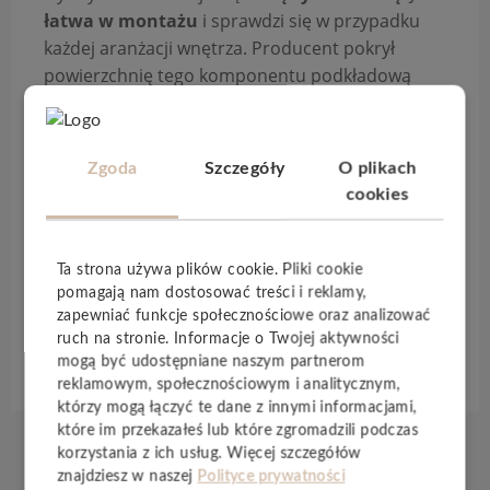
łatwa w montażu
i sprawdzi się w przypadku
każdej aranżacji wnętrza. Producent pokrył
powierzchnię tego komponentu podkładową
farbą w kolorze białym. Oznacza to, że możemy
zmienić kolor listwy na dowolnie wybrany. Ważne
jednak, by użyć farb nie posiadających
Zgoda
Szczegóły
O plikach
rozpuszczalników w składzie. Z listwą karniszową
cookies
Mardom Decor
świetnie współgra oświetlenie
(np. led), ponieważ posiada technologię
LightGuard®,
która zapobiega przebijaniu się
Ta strona używa plików cookie. Pliki cookie
światła przez powierzchnie listwy.
pomagają nam dostosować treści i reklamy,
zapewniać funkcje społecznościowe oraz analizować
ruch na stronie. Informacje o Twojej aktywności
Specyfikacja techniczna
mogą być udostępniane naszym partnerom
reklamowym, społecznościowym i analitycznym,
którzy mogą łączyć te dane z innymi informacjami,
które im przekazałeś lub które zgromadzili podczas
korzystania z ich usług. Więcej szczegółów
znajdziesz w naszej
Polityce prywatności