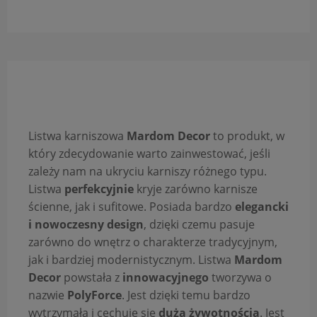
Opis produktu
Listwa karniszowa
Mardom Decor
to produkt, w
który zdecydowanie warto zainwestować, jeśli
zależy nam na ukryciu karniszy różnego typu.
Listwa
perfekcyjnie
kryje zarówno karnisze
ścienne, jak i sufitowe. Posiada bardzo
elegancki
i nowoczesny design
, dzięki czemu pasuje
zarówno do wnętrz o charakterze tradycyjnym,
jak i bardziej modernistycznym. Listwa
Mardom
Decor
powstała z
innowacyjnego
tworzywa o
nazwie
PolyForce
. Jest dzięki temu bardzo
wytrzymała i cechuje się
dużą żywotnością
. Jest