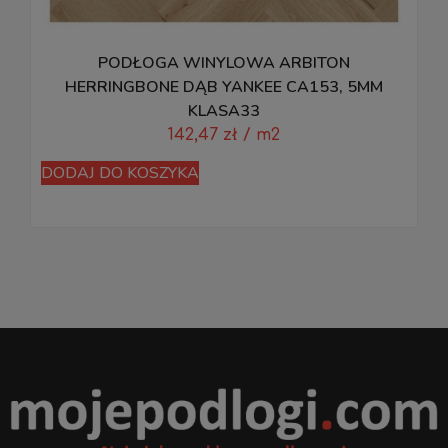
PODŁOGA WINYLOWA ARBITON
HERRINGBONE DĄB YANKEE CA153, 5MM
KLASA33
142,47
zł
/ m2
DODAJ DO KOSZYKA
D