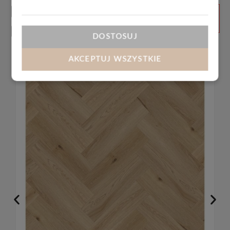
Produkty
ZOBACZ
WSZYSTKIE
powiązane
DOSTOSUJ
AKCEPTUJ WSZYSTKIE