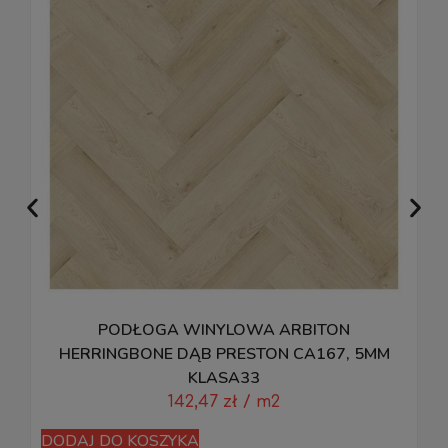
PODŁOGA WINYLOWA ARBITON
P
HERRINGBONE DĄB PRESTON CA167, 5MM
KLASA33
142,47
zł
/ m2
D
DODAJ DO KOSZYKA