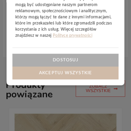
użytkowanych pomieszczeń mieszkalnych, a nawet
mogą być udostępniane naszym partnerom
komercyjnych.
Naturalnie olejowane deski
oferują
reklamowym, społecznościowym i analitycznym,
wyjątkową naturalną jakość i tworzą wyjątkową
którzy mogą łączyć te dane z innymi informacjami,
atmosferę w każdym pomieszczeniu.
które im przekazałeś lub które zgromadzili podczas
korzystania z ich usług. Więcej szczegółów
znajdziesz w naszej
Polityce prywatności
Specyfikacja techniczna
DOSTOSUJ
AKCEPTUJ WSZYSTKIE
Produkty
ZOBACZ
WSZYSTKIE
powiązane