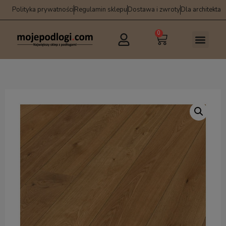
Polityka prywatności
Regulamin sklepu
Dostawa i zwroty
Dla architekta
0