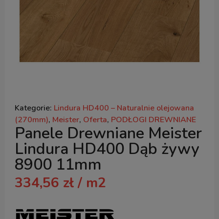
Kategorie:
Lindura HD400 – Naturalnie olejowana
(270mm)
,
Meister
,
Oferta
,
PODŁOGI DREWNIANE
Panele Drewniane Meister
Lindura HD400 Dąb żywy
8900 11mm
334,56
zł
/ m2