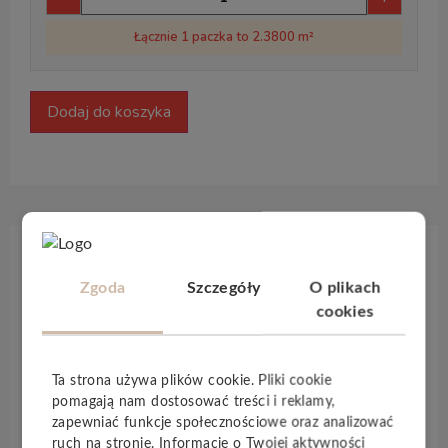
Łącznie 1 paczka to 2.3800 m²
Dodaj do koszyka
Opis produktu
Zgoda
Szczegóły
O plikach
cookies
Dzięki formatowi desek
château
podłogi
drewniane
Lindura
szczególnie dobrze nadają się do
dużych pomieszczeń. Specjalna struktura produktu
Ta strona używa plików cookie. Pliki cookie
sprawia, że ​​
Lindura
jest
niezwykle trwała
i stanowi
pomagają nam dostosować treści i reklamy,
zapewniać funkcje społecznościowe oraz analizować
idealne rozwiązanie podłogowe do intensywnie
ruch na stronie. Informacje o Twojej aktywności