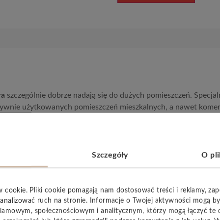
ra
szczególnie dobrze nadają się do dużych pomieszczeń. Specjalna
nsywnie użytkowanych pomieszczeń mieszkalnych, a nawet kome
 pomieszczeniu.
Szczegóły
O pl
w cookie. Pliki cookie pomagają nam dostosować treści i reklamy, za
YSTKIE
analizować ruch na stronie. Informacje o Twojej aktywności mogą b
lamowym, społecznościowym i analitycznym, którzy mogą łączyć te 