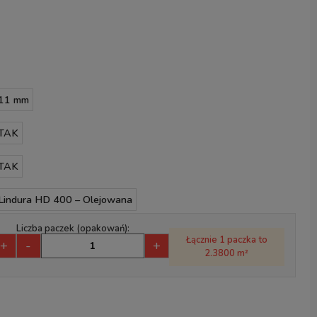
11 mm
TAK
TAK
Lindura HD 400 – Olejowana
Liczba paczek (opakowań):
Łącznie 1 paczka to
+
-
+
2.3800 m²