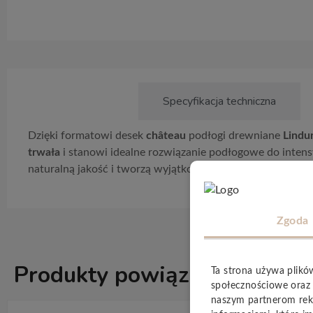
Opis produktu
Specyfikacja techniczna
Dzięki formatowi desek
château
podłogi drewniane
Lindu
trwała
i stanowi idealne rozwiązanie podłogowe do inte
naturalną jakość i tworzą wyjątkową atmosferę w każdym
Zgoda
Produkty powiązane
Ta strona używa plikó
ZOBACZ WSZ
społecznościowe oraz 
naszym partnerom rek