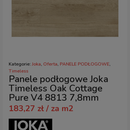
Kategorie:
Joka
,
Oferta
,
PANELE PODŁOGOWE
,
Timeless
Panele podłogowe Joka
Timeless Oak Cottage
Pure V4 8813 7,8mm
183,27
zł
/ za m2