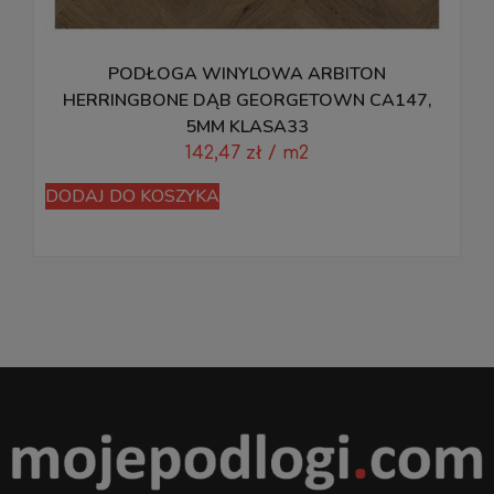
PODŁOGA WINYLOWA ARBITON
HERRINGBONE DĄB GEORGETOWN CA147,
5MM KLASA33
142,47
zł
/ m2
D
DODAJ DO KOSZYKA