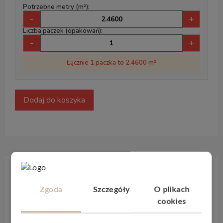
Potrzebne metry (m²):
-
+
Liczba paczek (opakowań):
-
+
Łącznie 1 paczka to 2.4600 m²
Dodaj do koszyka
Opis produktu
Zgoda
Szczegóły
O plikach
cookies
Unikalne naturalne wzory podłóg
833Xplora
Timeless
to odpowiedź na zapotrzebowania