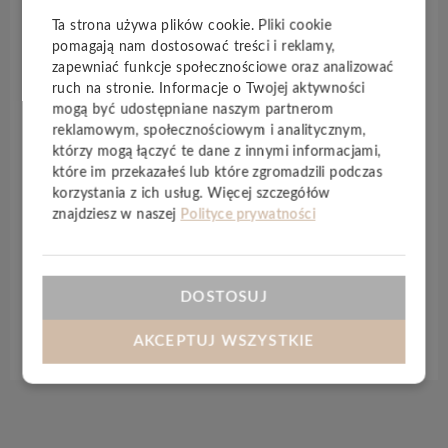
każdego pokolenia. Podłogi są neutralne pod
Ta strona używa plików cookie. Pliki cookie
względem emisji CO2, wolne od PCW i
pomagają nam dostosować treści i reklamy,
plastyfikatorów oraz wykonane z
trwałych,
zapewniać funkcje społecznościowe oraz analizować
ruch na stronie. Informacje o Twojej aktywności
naturalnych
surowców. Solidna powierzchnia jest
mogą być udostępniane naszym partnerom
odporna na zarysowania i uszkodzenia
, które mogą
reklamowym, społecznościowym i analitycznym,
się pojawić podczas codziennego
którzy mogą łączyć te dane z innymi informacjami,
użytkowania.
Kolekcja Timeless
jest stabilna
które im przekazałeś lub które zgromadzili podczas
termicznie, odporna na światło, a dzięki
korzystania z ich usług. Więcej szczegółów
innowacyjnej,
wodoodpornej
płycie nośnej może
znajdziesz w naszej
Polityce prywatności
być stosowana również w łazience. Jakość „Made in
Germany”, na której możesz polegać.
DOSTOSUJ
Specyfikacja techniczna
AKCEPTUJ WSZYSTKIE