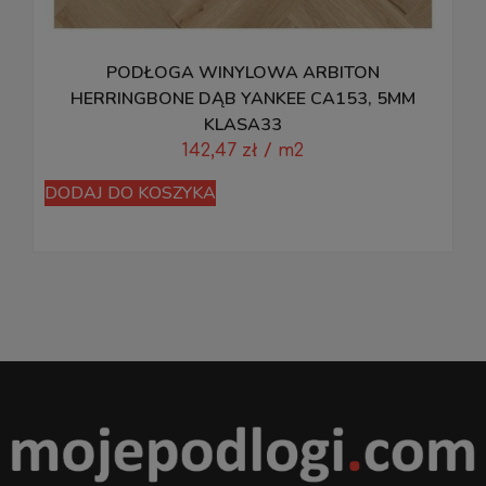
PODŁOGA WINYLOWA ARBITON
HERRINGBONE DĄB YANKEE CA153, 5MM
KLASA33
142,47
zł
/ m2
DODAJ DO KOSZYKA
D