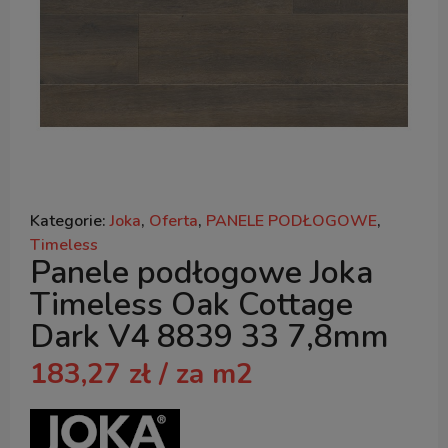
Kategorie:
Joka
,
Oferta
,
PANELE PODŁOGOWE
,
Timeless
Panele podłogowe Joka
Timeless Oak Cottage
Dark V4 8839 33 7,8mm
183,27
zł
/ za m2