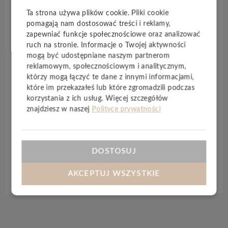
każdego pokolenia. Podłogi są neutralne pod
Ta strona używa plików cookie. Pliki cookie
względem emisji CO2, wolne od PCW i
pomagają nam dostosować treści i reklamy,
plastyfikatorów oraz wykonane z
trwałych,
zapewniać funkcje społecznościowe oraz analizować
ruch na stronie. Informacje o Twojej aktywności
naturalnych
surowców. Solidna powierzchnia jest
mogą być udostępniane naszym partnerom
odporna na zarysowania i uszkodzenia
, które mogą
reklamowym, społecznościowym i analitycznym,
się pojawić podczas codziennego
którzy mogą łączyć te dane z innymi informacjami,
użytkowania.
Kolekcja Timeless
jest stabilna
które im przekazałeś lub które zgromadzili podczas
termicznie, odporna na światło, a dzięki
korzystania z ich usług. Więcej szczegółów
innowacyjnej,
wodoodpornej
płycie nośnej może
znajdziesz w naszej
Polityce prywatności
być stosowana również w łazience. Jakość „Made in
Germany”, na której możesz polegać.
DOSTOSUJ
Specyfikacja techniczna
AKCEPTUJ WSZYSTKIE