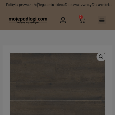
Polityka prywatności
Regulamin sklepu
Dostawa i zwroty
Dla architekta
0