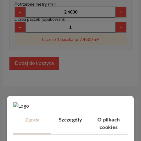
Potrzebne metry (m²):
-
+
Liczba paczek (opakowań):
-
+
Łącznie 1 paczka to 2.4600 m²
Dodaj do koszyka
Opis produktu
Zgoda
Szczegóły
O plikach
cookies
Unikalne naturalne wzory podłóg
833Xplora
Timeless
to odpowiedź na zapotrzebowania