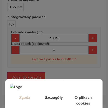
0,55 mm
Zintegrowany podkład
Tak
Potrzebne metry (m²):
-
+
Liczba paczek (opakowań):
-
+
Łącznie 1 paczka to 2.0840 m²
Dodaj do koszyka
Zgoda
Szczegóły
O plikach
cookies