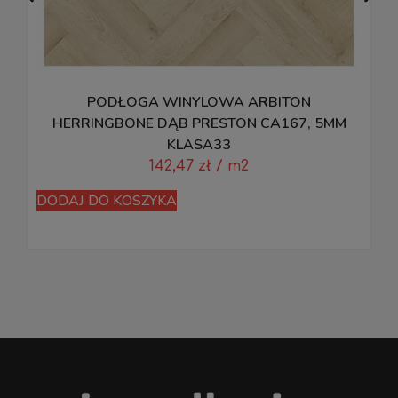
PODŁOGA WINYLOWA ARBITON
P
HERRINGBONE DĄB PRESTON CA167, 5MM
KLASA33
142,47
zł
/ m2
D
DODAJ DO KOSZYKA