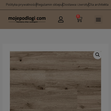
Polityka prywatności
Regulamin sklepu
Dostawa i zwroty
Dla architekta
0