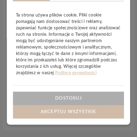
Opis produktu
Ta strona używa plików cookie. Pliki cookie
pomagają nam dostosować treści i reklamy,
Podłoga winylowa
Joka IXPE
nie pozostawia nic do
zapewniać funkcje społecznościowe oraz analizować
ruch na stronie. Informacje o Twojej aktywności
życzenia, jeśli chodzi o ekskluzywność i jakość
mogą być udostępniane naszym partnerom
wykonania. Powierzchnia o realistycznej strukturze
reklamowym, społecznościowym i analitycznym,
drewna nadaje pomieszczeniom bardzo estetyczny
którzy mogą łączyć te dane z innymi informacjami,
wygląd. Kolekcja
IXPE
charakteryzuje się dobrą
które im przekazałeś lub które zgromadzili podczas
przyjaznością dla środowiska: nie zawiera
korzystania z ich usług. Więcej szczegółów
plastyfikatorów. Niewrażliwość na brud i wysoka
znajdziesz w naszej
Polityce prywatności
wodoodporność paneli sprawia, że nadają się do
każdego pomieszczenia mieszkalnego. Panele są
wyposażone w zintegrowany podkład.
DOSTOSUJ
AKCEPTUJ WSZYSTKIE
Specyfikacja techniczna