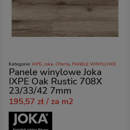
Kategorie:
IXPE
,
Joka
,
Oferta
,
PANELE WINYLOWE
Panele winylowe Joka
IXPE Oak Rustic 708X
23/33/42 7mm
195,57
zł
/ za m2