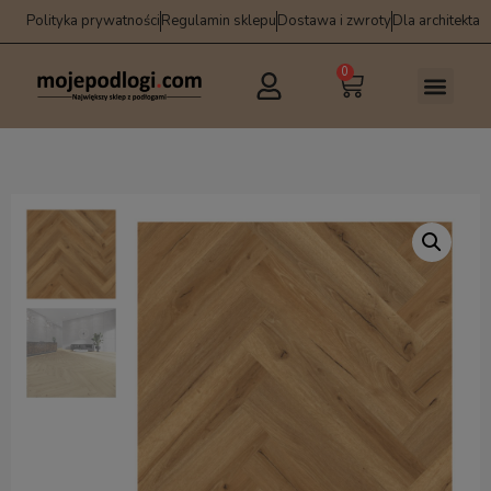
Polityka prywatności
Regulamin sklepu
Dostawa i zwroty
Dla architekta
0