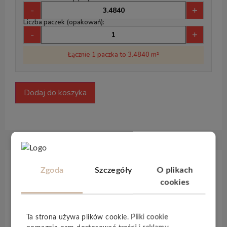
-
+
Liczba paczek (opakowań):
-
+
Łącznie 1 paczka to 3.4840 m²
Dodaj do koszyka
Zgoda
Szczegóły
O plikach
Opis produktu
cookies
Podłoga winylowa
Joka Herringbone
nie
pozostawia nic do życzenia, jeśli chodzi o
Ta strona używa plików cookie. Pliki cookie