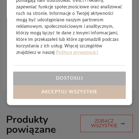
ekskluzywność i jakość wykonania. Powierzchnia o
pomagają nam dostosować treści i reklamy,
zapewniać funkcje społecznościowe oraz analizować
realistycznej strukturze drewna nadaje
ruch na stronie. Informacje o Twojej aktywności
pomieszczeniom bardzo estetyczny wygląd. Kolekcja
mogą być udostępniane naszym partnerom
Herringbone
charakteryzuje się dobrą przyjaznością
reklamowym, społecznościowym i analitycznym,
dla środowiska: nie zawiera plastyfikatorów.
którzy mogą łączyć te dane z innymi informacjami,
Niewrażliwość na brud i wysoka wodoodporność
które im przekazałeś lub które zgromadzili podczas
paneli sprawia, że nadają się do każdego
korzystania z ich usług. Więcej szczegółów
pomieszczenia mieszkalnego.
znajdziesz w naszej
Polityce prywatności
Specyfikacja techniczna
DOSTOSUJ
AKCEPTUJ WSZYSTKIE
Produkty
ZOBACZ
WSZYSTKIE
powiązane