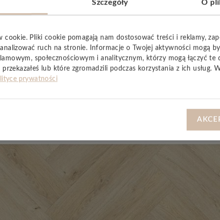
Szczegóły
O pl
ysowania
i
zużycie
, co czyni je praktycznym wyborem do kuchni,
, dzięki czemu jest bezpieczna dla domowników i przyjazna śro
ygodę montażu, trwałość oraz nowoczesny design, oferując podł
w cookie. Pliki cookie pomagają nam dostosować treści i reklamy, za
analizować ruch na stronie. Informacje o Twojej aktywności mogą b
lamowym, społecznościowym i analitycznym, którzy mogą łączyć te 
 przekazałeś lub które zgromadzili podczas korzystania z ich usług. 
lityce prywatności
YSTKIE
AKCE