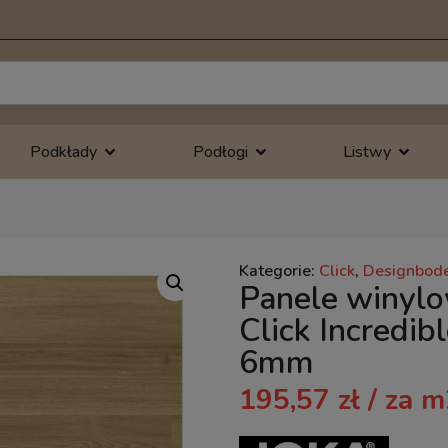
Podkłady
Podłogi
Listwy
Kategorie:
Click
,
Designbod
Panele winyl
Click Incredib
6mm
195,57
zł
/ za m