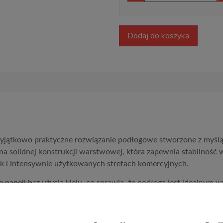
Dodaj do koszyka
yjątkowo praktyczne rozwiązanie podłogowe stworzone z myślą 
na solidnej konstrukcji warstwowej, która zapewnia stabilność
ak i intensywnie użytkowanych strefach komercyjnych.
e paneli bez użycia kleju, co sprawia, że podłoga jest idealny
nych drewnem i kamieniem, odwzorowanych z dużą precyzją dzię
a podłoga zachowuje elegancki wygląd przez długi czas.