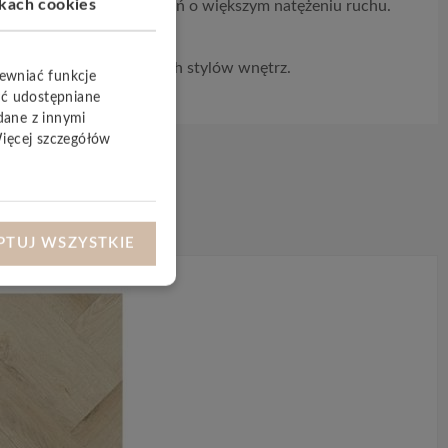
ikach cookies
 korytarzy czy pomieszczeń o większym natężeniu ruchu.
dowisku.
ogę dopasowaną do różnych stylów wnętrz.
pewniać funkcje
yć udostępniane
dane z innymi
Więcej szczegółów
PTUJ WSZYSTKIE