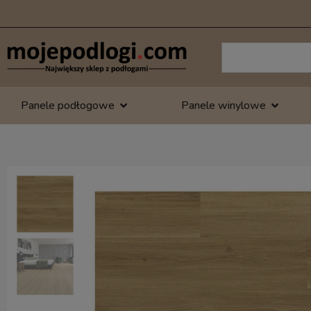
Panele podłogowe
Panele winylowe