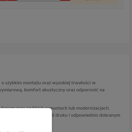
o szybkim montażu oraz wysokiej trwałości w
 wymiarową, komfort akustyczny oraz odporność na
m wyborem przy szybkich remontach lub modernizacjach.
ki nowoczesnej technologii druku i odpowiednio dobranym