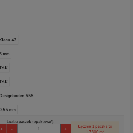
Klasa 42
6 mm
TAK
TAK
Designboden 555
0,55 mm
Liczba paczek (opakowań):
Łącznie 1 paczka to
+
-
+
1.7300 m²