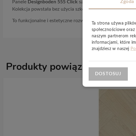
Zgoda
Panele
Designboden 555 Click
są
odporne na wilgoć
,
zar
Kolekcja powstała bez użycia szkodliwych plastyfikatorów
To funkcjonalne i estetyczne rozwiązanie, które łączy w
Ta strona używa plikó
społecznościowe oraz 
naszym partnerom rek
informacjami, które im
znajdziesz w naszej
Po
Produkty powiązane
ZOBACZ WSZ
DOSTOSUJ