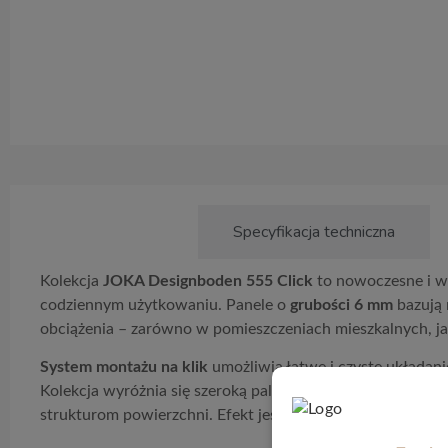
Opis produktu
Specyfikacja techniczna
Kolekcja
JOKA Designboden 555 Click
to nowoczesne i w
codziennym użytkowaniu. Panele o
grubości 6 mm
bazują 
obciążenia – zarówno w pomieszczeniach mieszkalnych, j
System montażu na klik
umożliwia łatwe i czyste układani
Kolekcja wyróżnia się szeroką paletą dekorów inspirowa
strukturom powierzchni. Efekt jest wyjątkowo naturalny, 