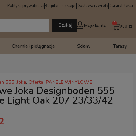
Polityka prywatności
Regulamin sklepu
Dostawa i zwroty
Dla architekta
0
Szukaj
Moje konto
0,00
zł
Chemia i pielęgnacja
Ściany
Tarasy
en 555
,
Joka
,
Oferta
,
PANELE WINYLOWE
owe Joka Designboden 555
le Light Oak 207 23/33/42
2