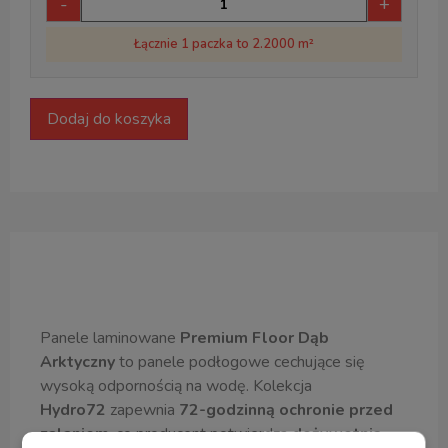
-
+
Łącznie 1 paczka to 2.2000 m²
Dodaj do koszyka
Opis produktu
Panele laminowane
Premium Floor Dąb
Arktyczny
to panele podłogowe cechujące się
wysoką odpornością na wodę. Kolekcja
Hydro72
zapewnia
72-godzinną ochronie przed
zalaniem
, co producent potwierdza
dożywotnią