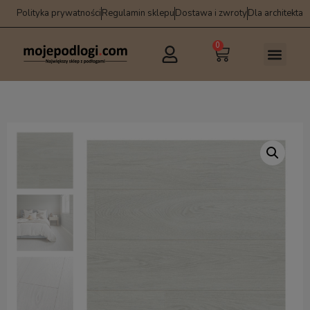
Polityka prywatności
Regulamin sklepu
Dostawa i zwroty
Dla architekta
0