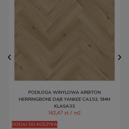
PODŁOGA WINYLOWA ARBITON
M
HERRINGBONE DĄB YANKEE CA153, 5MM
KLASA33
142,47
zł
/ m2
D
DODAJ DO KOSZYKA