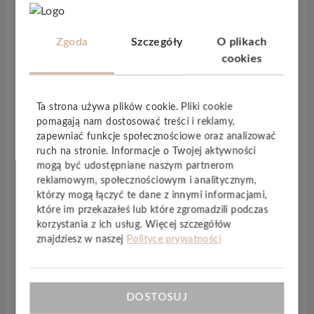
gwarancją
. O wysokiej skuteczności świadczy
zastosowanie wodoszczelnego rdzenia z HDF wraz z
hydrofobową powłoką
, której zadaniem jest
Zgoda
Szczegóły
O plikach
ochrona panela przed wnikaniem cząsteczek wody.
cookies
Panele laminowane
Premium Floor Dąb Arktyczny
doskonale sprawdzi się w pomieszczeniach
narażonych na ciągły kontakt z wodą, łazienkach,
Ta strona używa plików cookie. Pliki cookie
pomagają nam dostosować treści i reklamy,
kuchniach czy pomieszczeniach sanitarnych. Panele
zapewniać funkcje społecznościowe oraz analizować
podłogowe z kolekcji
Hydro72
w kolorze
Dąb
ruch na stronie. Informacje o Twojej aktywności
Arktyczny
to bardzo jasna podłoga, która doskonale
mogą być udostępniane naszym partnerom
sprawdzi się we wnętrzach w stylu skandynawskim
reklamowym, społecznościowym i analitycznym,
oraz boho. Panele laminowane z kolekcji
którzy mogą łączyć te dane z innymi informacjami,
Hydro72
posiadają widoczne usłojenie, dzięki czemu
które im przekazałeś lub które zgromadzili podczas
są doskonałą imitacją drewnianych desek, co nadaje
korzystania z ich usług. Więcej szczegółów
znajdziesz w naszej
Polityce prywatności
pomieszczeniu bardzo świeżego i naturalnego
charakteru. Chłodny, jasny kolor stanowi doskonałą
bazę dla minimalistycznej i prostej w formie aranżacji.
Panele laminowane
Premium Floor Dąb Arktyczny
DOSTOSUJ
posiadają zamek DuoLock, cechujący się wysoką