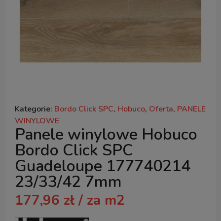
Kategorie:
Bordo Click SPC
,
Hobuco
,
Oferta
,
PANELE
WINYLOWE
Panele winylowe Hobuco
Bordo Click SPC
Guadeloupe 177740214
23/33/42 7mm
177,96
zł
/ za m2