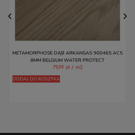
METAMORPHOSE DĄB ARKANSAS 900465 AC5
8MM BELGIUM WATER PROTECT
79,99
zł
/ m2
DODAJ DO KOSZYKA
D