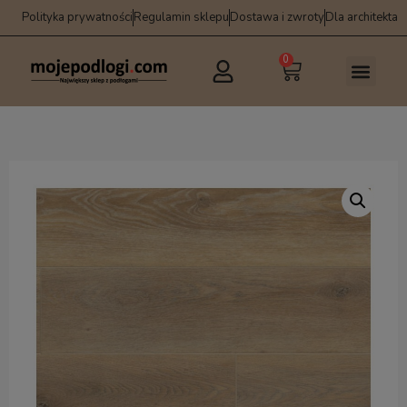
Polityka prywatności
Regulamin sklepu
Dostawa i zwroty
Dla architekta
0