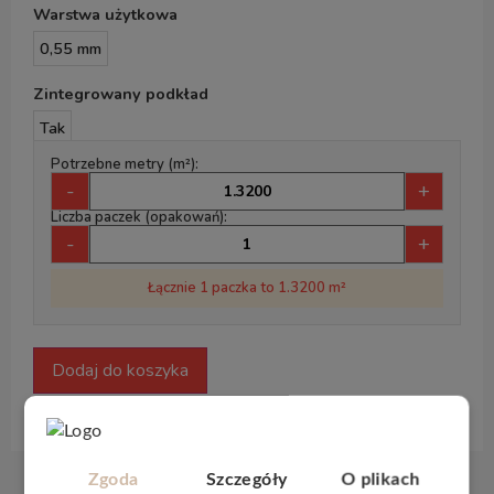
Warstwa użytkowa
0,55 mm
Zintegrowany podkład
Tak
Potrzebne metry (m²):
-
+
Liczba paczek (opakowań):
-
+
Łącznie 1 paczka to 1.3200 m²
Dodaj do koszyka
Zgoda
Szczegóły
O plikach