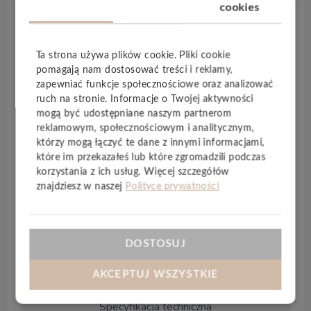
cookies
Opis produktu
Ta strona używa plików cookie. Pliki cookie
pomagają nam dostosować treści i reklamy,
Panele winylowe
Hobuco Bordo Click SPC
łączą
zapewniać funkcje społecznościowe oraz analizować
piękno i ciepło podłóg drewnianych z
ruch na stronie. Informacje o Twojej aktywności
praktycznością podłóg ceramicznych,
mogą być udostępniane naszym partnerom
jednocześnie są łatwe w montażu jak podłogi
reklamowym, społecznościowym i analitycznym,
laminowane. Zapewne połączenie tych cech oraz
którzy mogą łączyć te dane z innymi informacjami,
które im przekazałeś lub które zgromadzili podczas
wodoodporność
paneli powoduje popularność
korzystania z ich usług. Więcej szczegółów
tego produktu. Podstawą jakości naszych podłóg
znajdziesz w naszej
Polityce prywatności
jest rdzeń mineralny wykonany w technologii
SPC
(Solid Polimer Core) jest mieszanką
naturalnych minerałów z nowoczesnymi
DOSTOSUJ
polimerami. Dzięki zastosowanej technologii
uzyskujemy wysokiej jakości produkt.
AKCEPTUJ WSZYSTKIE
Specyfikacja techniczna