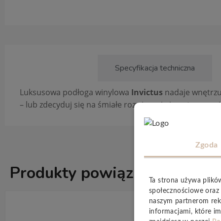
Opis produktu
Specyfikacja techniczna
Luksusowa podłoga winylowa
Invictus
nadaje wnętrzu
– lub zdecyduj się na śmiałe rozwiązanie i postaw na p
Zgoda
Produkty powiązane
ZOBACZ WSZ
Ta strona używa plikó
społecznościowe oraz 
naszym partnerom rek
informacjami, które im