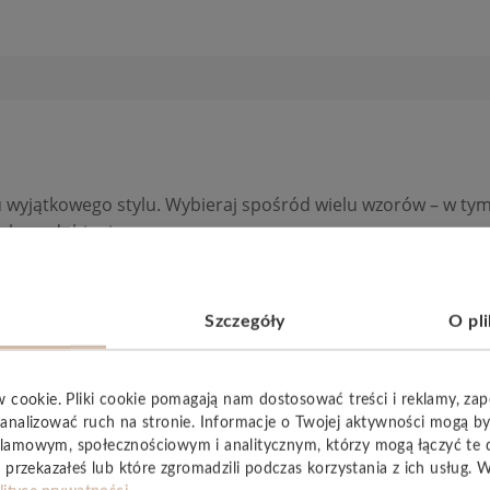
 wyjątkowego stylu. Wybieraj spośród wielu wzorów – w ty
iękne zdobienia.
Szczegóły
O pl
YSTKIE
w cookie. Pliki cookie pomagają nam dostosować treści i reklamy, za
analizować ruch na stronie. Informacje o Twojej aktywności mogą b
lamowym, społecznościowym i analitycznym, którzy mogą łączyć te 
 przekazałeś lub które zgromadzili podczas korzystania z ich usług. 