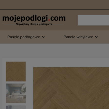
Panele podłogowe
Panele winylowe