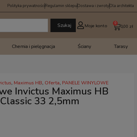
Polityka prywatności
Regulamin sklepu
Dostawa i zwroty
Dla architekta
0
Szukaj
Moje konto
0,00
zł
Chemia i pielęgnacja
Ściany
Tarasy
victus
,
Maximus HB
,
Oferta
,
PANELE WINYLOWE
owe Invictus Maximus HB
 Classic 33 2,5mm