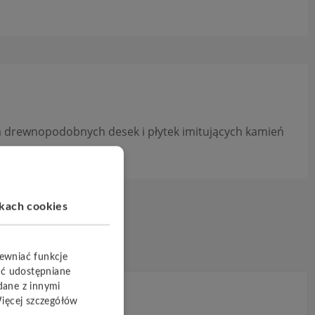
m drewnopodobnych desek i płytek imitujących kamień
ikach cookies
pewniać funkcje
yć udostępniane
dane z innymi
Więcej szczegółów