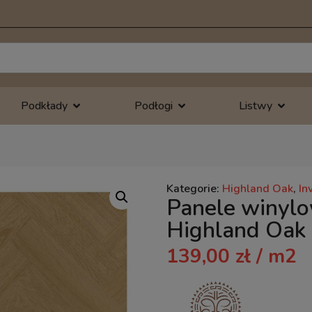
Podkłady
Podłogi
Listwy
Kategorie:
Highland Oak
,
In
Panele winyl
Highland Oak
139,00
zł
/ m2