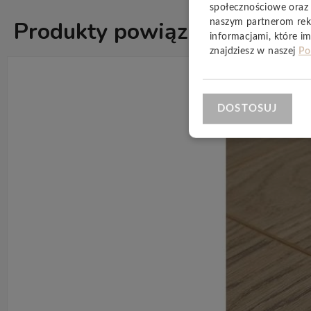
społecznościowe oraz 
Produkty powiązane
naszym partnerom rek
ZOBACZ WSZ
informacjami, które im
znajdziesz w naszej
Po
DOSTOSUJ