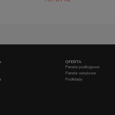
79,99
zł
/ m2
A
OFERTA
Panele podłogowe
Panele winylowe
a
Podkłady