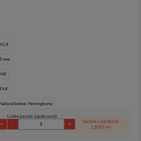
AC4
8 mm
NIE
TAK
NatureSense Herringbone
Liczba paczek (opakowań):
Łącznie 1 paczka to
+
-
+
1.9757 m²