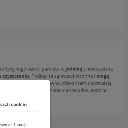
tradycyjnego wzoru parkietu w
jodełkę
z nowoczesną
 czyszczeniu
. Podłogi te są wszechstronne i
mogą
 z certyfikowanego drewna, dzięki czemu pozwalają
UniZip
umożliwia wykonanie niezawodnej instalacji
ikach cookies
pewniać funkcje