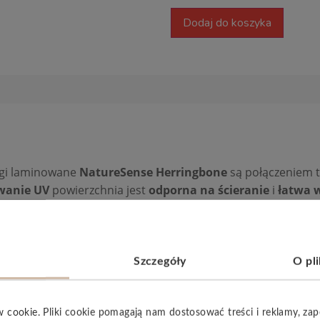
Dodaj do koszyka
ogi laminowane
NatureSense Herringbone
są połączeniem 
wanie UV
powierzchnia jest
odporna na ścieranie
i
łatwa w
zwala stworzyć zdrowe środowisko domowe. Są produkowane
PCV oraz plastyfikatorów
. Sprawdzony
system montażu 
 swoim domu.
Szczegóły
O pl
w cookie. Pliki cookie pomagają nam dostosować treści i reklamy, za