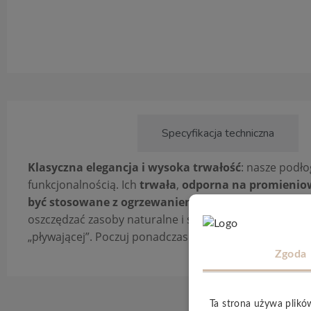
Opis produktu
Specyfikacja techniczna
Klasyczna elegancja i wysoka trwałość
: nasze podł
funkcjonalnością. Ich
trwała
,
odporna
na promienio
być stosowane z ogrzewaniem podłogowym
, co po
oszczędzać zasoby naturalne i są
w 100% pozbawione 
„pływającej”. Poczuj ponadczasowe piękno i jakość w
Zgoda
Ta strona używa plikó