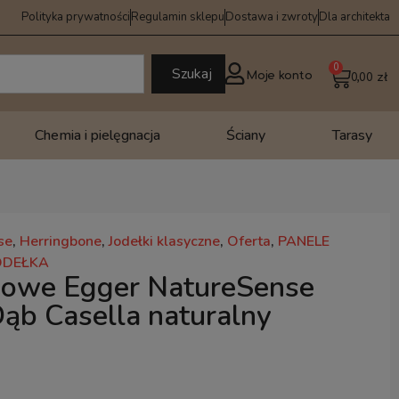
Polityka prywatności
Regulamin sklepu
Dostawa i zwroty
Dla architekta
0
Szukaj
Moje konto
0,00
zł
Chemia i pielęgnacja
Ściany
Tarasy
se
,
Herringbone
,
Jodełki klasyczne
,
Oferta
,
PANELE
ODEŁKA
gowe Egger NatureSense
ąb Casella naturalny