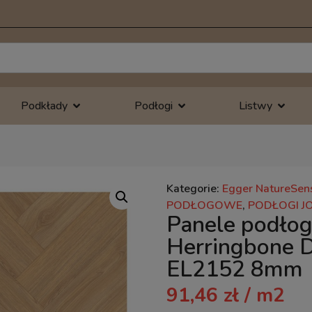
Podkłady
Podłogi
Listwy
Kategorie:
Egger NatureSen
PODŁOGOWE
,
PODŁOGI J
Panele podło
Herringbone D
EL2152 8mm
91,46
zł
/ m2