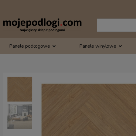
Panele podłogowe
Panele winylowe