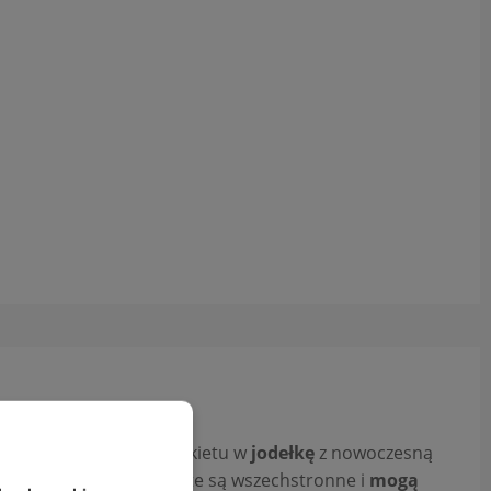
tradycyjnego wzoru parkietu w
jodełkę
z nowoczesną
 czyszczeniu
. Podłogi te są wszechstronne i
mogą