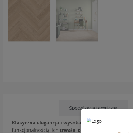
Opis produktu
Specyfikacja techniczna
Klasyczna elegancja i wysoka trwałość
: nasze podł
funkcjonalnością. Ich
trwała
,
odporna
na promienio