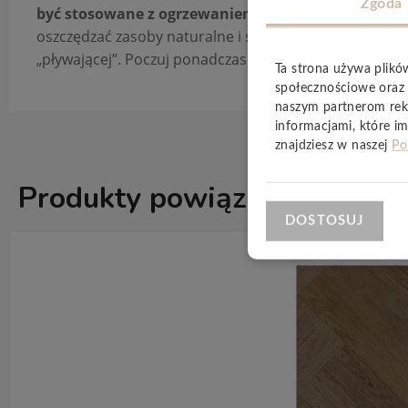
Zgoda
być stosowane z ogrzewaniem podłogowym
, co po
oszczędzać zasoby naturalne i są
w 100% pozbawione 
„pływającej”. Poczuj ponadczasowe piękno i jakość w
Ta strona używa plikó
społecznościowe oraz 
naszym partnerom rek
informacjami, które im
znajdziesz w naszej
Po
Produkty powiązane
ZOBACZ WSZ
DOSTOSUJ