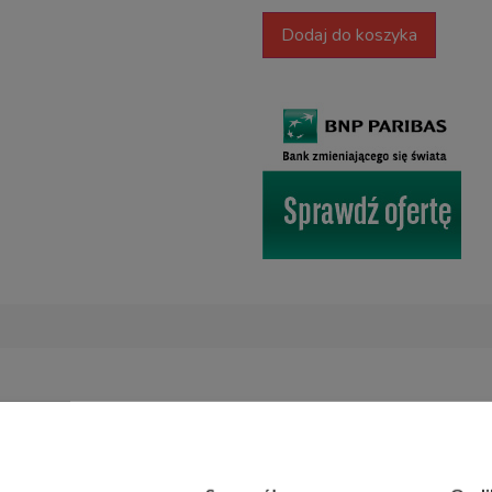
Dodaj do koszyka
ogi laminowane
NatureSense Herringbone
są połączeniem 
wanie UV
powierzchnia jest
odporna na ścieranie
i
łatwa w