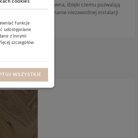
ikach cookies
 z certyfikowanego drewna, dzięki czemu pozwalają
UniZip
umożliwia wykonanie niezawodnej instalacji
pewniać funkcje
yć udostępniane
dane z innymi
Więcej szczegółów
PTUJ WSZYSTKIE