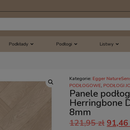
Podkłady
Podłogi
Listwy
Kategorie:
Egger NatureSen
PODŁOGOWE
,
PODŁOGI J
Panele podło
Herringbone D
8mm
121,95
zł
91,4