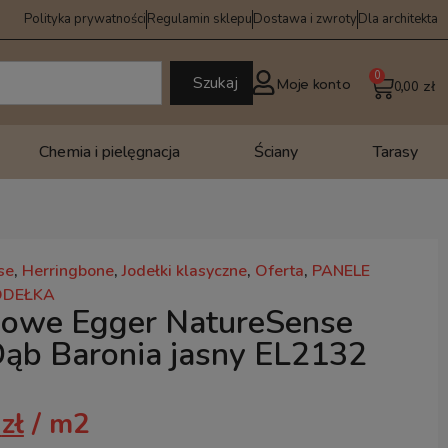
Polityka prywatności
Regulamin sklepu
Dostawa i zwroty
Dla architekta
0
Szukaj
Moje konto
0,00
zł
Chemia i pielęgnacja
Ściany
Tarasy
se
,
Herringbone
,
Jodełki klasyczne
,
Oferta
,
PANELE
ODEŁKA
gowe Egger NatureSense
ąb Baronia jasny EL2132
6
zł
/ m2