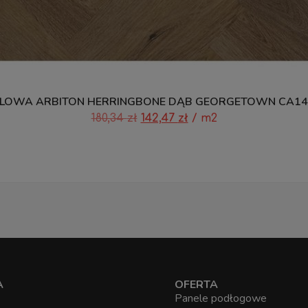
LOWA ARBITON HERRINGBONE DĄB GEORGETOWN CA147
180,34
zł
142,47
zł
/ m2
A
OFERTA
Panele podłogowe