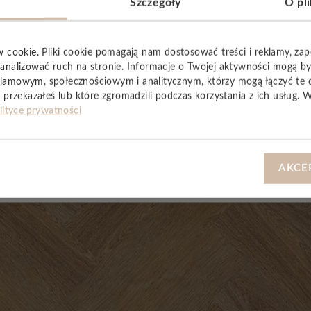
Szczegóły
O pl
zwala stworzyć zdrowe środowisko domowe. Są produkowane
PCV oraz plastyfikatorów
. Sprawdzony
system montażu 
 swoim domu.
w cookie. Pliki cookie pomagają nam dostosować treści i reklamy, za
analizować ruch na stronie. Informacje o Twojej aktywności mogą b
lamowym, społecznościowym i analitycznym, którzy mogą łączyć te 
 przekazałeś lub które zgromadzili podczas korzystania z ich usług. 
lityce prywatności
YSTKIE
AKCE