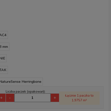
AC4
8 mm
NIE
TAK
NatureSense Herringbone
Liczba paczek (opakowań):
Łącznie 1 paczka to
+
-
+
1.9757 m²