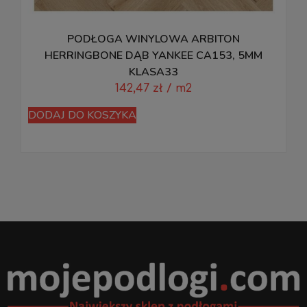
PODŁOGA WINYLOWA ARBITON
HERRINGBONE DĄB YANKEE CA153, 5MM
KLASA33
D
142,47
zł
/ m2
DODAJ DO KOSZYKA