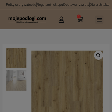
Polityka prywatności
Regulamin sklepu
Dostawa i zwroty
Dla architekta
0