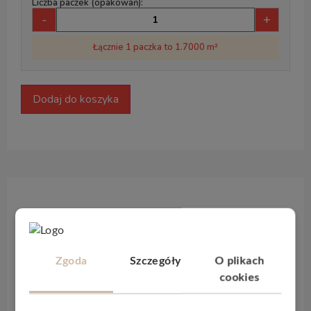
Liczba paczek (opakowań):
-
+
Łącznie 1 paczka to 1.7000 m²
Dodaj do koszyka
Opis produktu
Kolekcja podłóg winylowych
JOKA
Zgoda
Szczegóły
O plikach
Designböden 340
jest serią podłóg, doskonale
cookies
odwzorowującą kolorystykę drewna oraz płytek
gresowych charakteryzującą się unikalną, naturalną i