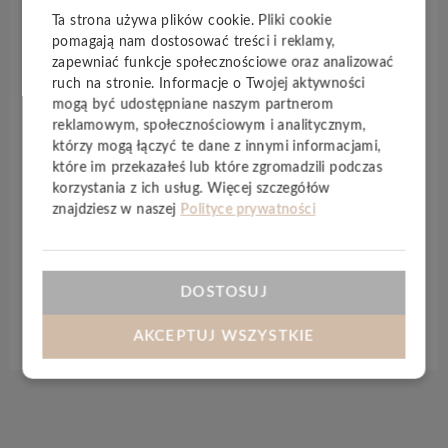
wytrzymałą strukturą podłogi. Niezwykle
Ta strona używa plików cookie. Pliki cookie
wytrzymała warstwa użytkowa
0,4 mm
gwarantuje
pomagają nam dostosować treści i reklamy,
satysfakcję z wieloletniego użytkowania podłogi
zapewniać funkcje społecznościowe oraz analizować
nawet w najbardziej ekstremalnych
ruch na stronie. Informacje o Twojej aktywności
mogą być udostępniane naszym partnerom
warunkach. Kolekcja spełnia najwyższe standardy
reklamowym, społecznościowym i analitycznym,
jakości. Przykładem jest wysoka klasyfikacja
którzy mogą łączyć te dane z innymi informacjami,
ogniowa Bfl-s1 która sprawia, że powierzchnia jest
które im przekazałeś lub które zgromadzili podczas
trudnopalna. Inne jakościowe cechy to
korzystania z ich usług. Więcej szczegółów
antystatyczna i antypoślizgowa powierzchnia. Dzięki
znajdziesz w naszej
Polityce prywatności
tym cechom Twoja podłoga winylowa będzie
wyglądała świetnie nawet po latach użytkowania.
DOSTOSUJ
Specyfikacja techniczna
AKCEPTUJ WSZYSTKIE