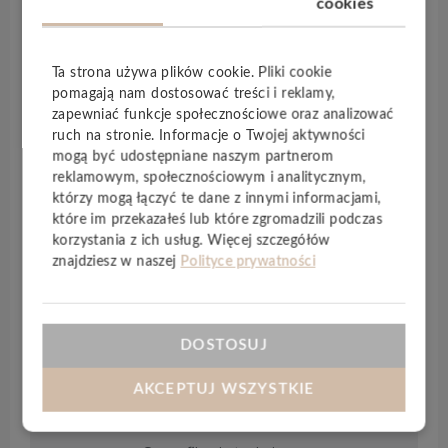
cookies
odzwierciedla uspokajającą i kojącą siłę natury w
podłogach, które wytrzymają wszystko, co może się
w domu zdarzyć. Dzięki deskom o długości
2,4 m
i
Ta strona używa plików cookie. Pliki cookie
szerokości
30 cm
ta nowa kolekcja stwarza
pomagają nam dostosować treści i reklamy,
wspaniałe wrażenie otwartej przestrzeni.
zapewniać funkcje społecznościowe oraz analizować
Zaprojektowana i wytwarzana w Norwegii kolekcja
ruch na stronie. Informacje o Twojej aktywności
Grand Majestic
to najnowsza ewolucja
mogą być udostępniane naszym partnerom
nowatorskiej technologii dla gamy
reklamowym, społecznościowym i analitycznym,
wysokociśnieniowych podłóg firmy
Alloc
. Łącząc
którzy mogą łączyć te dane z innymi informacjami,
które im przekazałeś lub które zgromadzili podczas
wyznaczającą trendy estetykę z wysoką jakością,
korzystania z ich usług. Więcej szczegółów
Grand Majestic
jest szczytem innowacji w zakresie
znajdziesz w naszej
Polityce prywatności
podłóg HPF — to najmocniejsza na świecie podłoga
o niezwykłych wymiarach desek, a jednocześnie
łatwa i prosta w utrzymaniu. Panele posiadają
zintegrowany podkład Silent System
, są
DOSTOSUJ
wodoodporne
oraz nadają się do
ogrzewania
AKCEPTUJ WSZYSTKIE
podłogowego
.