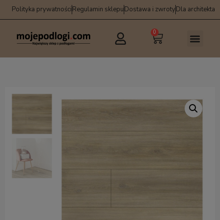
Polityka prywatności
Regulamin sklepu
Dostawa i zwroty
Dla architekta
0