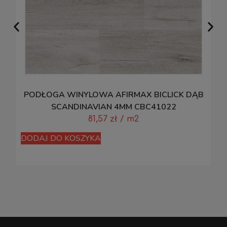
PODŁOGA WINYLOWA AFIRMAX BICLICK DĄB
P
SCANDINAVIAN 4MM CBC41022
81,57
zł
/ m2
DODAJ DO KOSZYKA
D