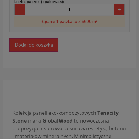
Liczba paczek (opakowań):
-
+
Łącznie 1 paczka to 2.5600 m²
Dodaj do koszyka
Opis produktu
Kolekcja paneli eko-kompozytowych
Tenacity
Stone
marki
GlobalWood
to nowoczesna
propozycja inspirowana surową estetyką betonu
i materiałów mineralnych. Minimalistyczne