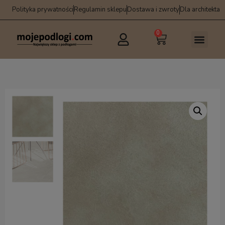
Polityka prywatności
Regulamin sklepu
Dostawa i zwroty
Dla architekta
0