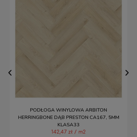
PODŁOGA WINYLOWA ARBITON
HERRINGBONE DĄB PRESTON CA167, 5MM
KLASA33
142,47
zł
/ m2
D