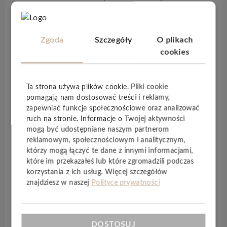
wzornictwo oraz stonowana kolorystyka
sprawiają, że podłoga doskonale wpisuje się w
aranżacje loftowe, industrialne i współczesne,
Zgoda
Szczegóły
O plikach
nadając wnętrzom elegancki, architektoniczny
cookies
charakter.
Panele wyróżniają się wysoką jakością wykonania
–
czterostronnie
malowane
fugi
podkreślają
Ta strona używa plików cookie. Pliki cookie
krawędzie każdej
płytki
, wzmacniając efekt
pomagają nam dostosować treści i reklamy,
autentyczności i głębi. Realistyczne dekory
zapewniać funkcje społecznościowe oraz analizować
ruch na stronie. Informacje o Twojej aktywności
wiernie odwzorowują
strukturę
betonu
,
mogą być udostępniane naszym partnerom
tworząc spójną i nowoczesną powierzchnię.
reklamowym, społecznościowym i analitycznym,
Dodatkowym atutem kolekcji jest
zintegrowany
którzy mogą łączyć te dane z innymi informacjami,
podkład
korkowy
o grubości
1 mm
, który
które im przekazałeś lub które zgromadzili podczas
zwiększa komfort użytkowania, poprawia
korzystania z ich usług. Więcej szczegółów
znajdziesz w naszej
Polityce prywatności
akustykę pomieszczenia oraz wpływa na trwałość
podłogi. Dzięki temu rozwiązaniu podłoga jest
przyjemniejsza w codziennym użytkowaniu i
bardziej funkcjonalna.
DOSTOSUJ