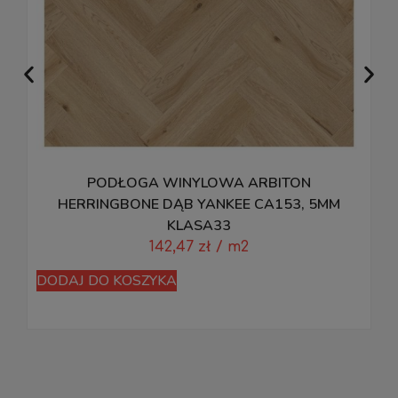
PODŁOGA WINYLOWA ARBITON
HERRINGBONE DĄB YANKEE CA153, 5MM
KLASA33
142,47
zł
/ m2
D
DODAJ DO KOSZYKA