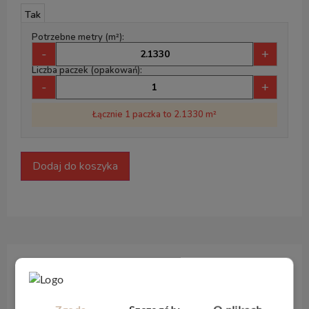
Tak
Potrzebne metry (m²):
-
+
Liczba paczek (opakowań):
-
+
Łącznie 1 paczka to 2.1330 m²
Dodaj do koszyka
Opis produktu