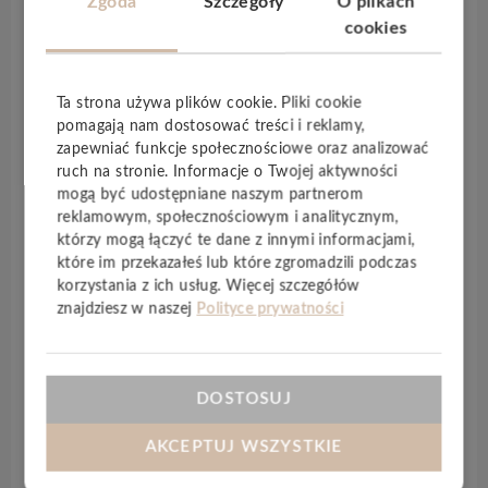
Zgoda
Szczegóły
O plikach
Kolekcja paneli
FirmFit Silent Plank
została
cookies
opracowana jako najcichsza wersja podłogi na
rdzeniu
SPC
, Jest to w tej chwili najbardziej
“wydajna” akustycznie podłoga na rynku. Powód?
Ta strona używa plików cookie. Pliki cookie
FirmFit
Silent
Plank
to opatentowana
pomagają nam dostosować treści i reklamy,
konstrukcja składająca się z wielu odrębnych
zapewniać funkcje społecznościowe oraz analizować
ruch na stronie. Informacje o Twojej aktywności
warstw z różnych materiałów, z których każda
mogą być udostępniane naszym partnerom
blokuje określone częstotliwości dźwięku, co
reklamowym, społecznościowym i analitycznym,
ogólnie znacznie poprawia wydajność
którzy mogą łączyć te dane z innymi informacjami,
akustyczną. Kolekcja paneli
FirmFit
Silent
jest
które im przekazałeś lub które zgromadzili podczas
dostępna w specjalnie dobranych pod konkretny
korzystania z ich usług. Więcej szczegółów
rynek stylach i wzornictwie naturalnego dębu,
znajdziesz w naszej
Polityce prywatności
które dzięki bardzo małej powtarzalności (co 30
panel!) zapewniają jeszcze większy realizm. Poza
technologią
Naturtrend
zastosowano w niej
DOSTOSUJ
również
strukturę synchroniczną
(
EIR
) oraz
zintegrowany podkład
korkowy.
AKCEPTUJ WSZYSTKIE