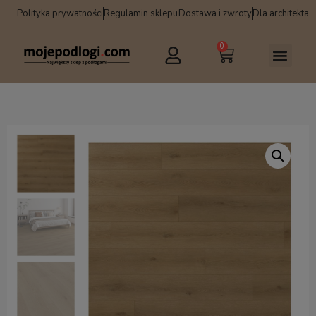
Polityka prywatności
Regulamin sklepu
Dostawa i zwroty
Dla architekta
0