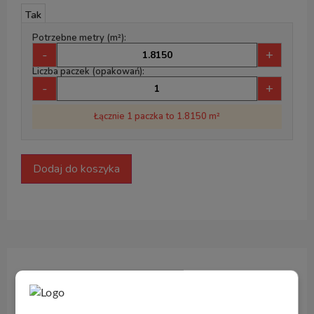
Tak
Potrzebne metry (m²):
-
+
Liczba paczek (opakowań):
-
+
Łącznie 1 paczka to 1.8150 m²
Dodaj do koszyka
Opis produktu