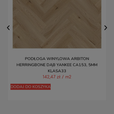
PODŁOGA WINYLOWA ARBITON
HERRINGBONE DĄB YANKEE CA153, 5MM
KLASA33
142,47
zł
/ m2
DODAJ DO KOSZYKA
D