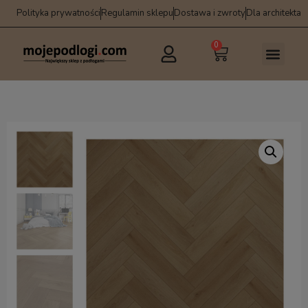
Polityka prywatności
Regulamin sklepu
Dostawa i zwroty
Dla architekta
0