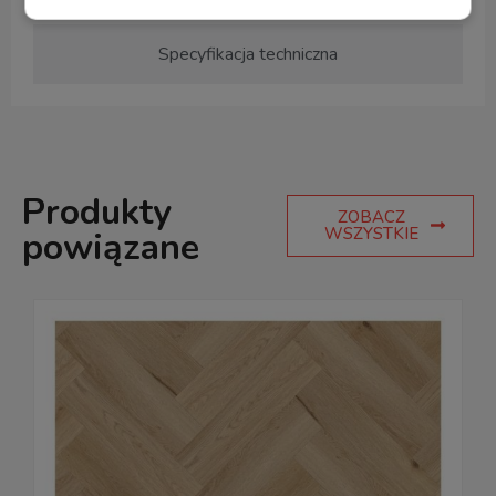
Specyfikacja techniczna
Produkty
ZOBACZ
WSZYSTKIE
powiązane