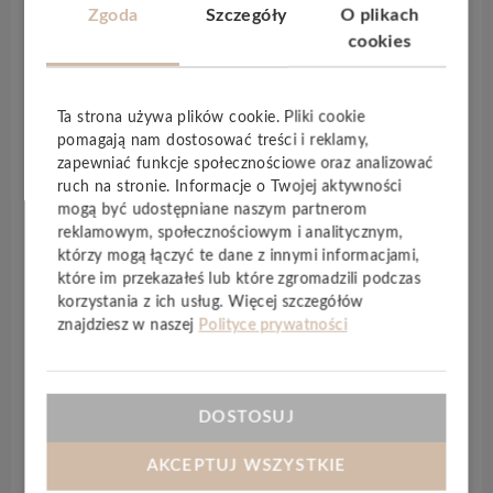
Kolekcja paneli
FirmFit Silent Herringbone
Zgoda
Szczegóły
O plikach
została opracowana jako najcichsza wersja
cookies
podłogi na rdzeniu
SPC.
Jest to w tej chwili
najbardziej “wydajna” akustycznie podłoga na
Ta strona używa plików cookie. Pliki cookie
rynku. Powód?
FirmFit Silent
to opatentowana
pomagają nam dostosować treści i reklamy,
konstrukcja składająca się z wielu odrębnych
zapewniać funkcje społecznościowe oraz analizować
warstw z różnych materiałów, z których każda
ruch na stronie. Informacje o Twojej aktywności
blokuje określone częstotliwości dźwięku, co
mogą być udostępniane naszym partnerom
ogólnie znacznie poprawia wydajność
reklamowym, społecznościowym i analitycznym,
akustyczną. Kolekcja paneli
FirmFit Silent
którzy mogą łączyć te dane z innymi informacjami,
które im przekazałeś lub które zgromadzili podczas
Herringbone
jest dostępna w specjalnie
korzystania z ich usług. Więcej szczegółów
dobranych pod konkretny rynek stylach i
znajdziesz w naszej
Polityce prywatności
wzornictwie naturalnego dębu, które dzięki
bardzo małej powtarzalności (co 30 panel!)
zapewniają jeszcze większy realizm. Poza
DOSTOSUJ
technologią
Naturtrend
zastosowano w niej
również
strukturę synchroniczną
(
EIR
) oraz
AKCEPTUJ WSZYSTKIE
zintegrowany podkład
korkowy.