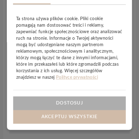
Kolekcja paneli
FirmFit Original
Ta strona używa plików cookie. Pliki cookie
Herringbone
obejmuje szeroką gamę
pomagają nam dostosować treści i reklamy,
urzekających wzorów,
synchroniczną strukturę
zapewniać funkcje społecznościowe oraz analizować
(
EIR
) i wyraźne
fazowanie z 4 stron
, co razem
ruch na stronie. Informacje o Twojej aktywności
pozwala uzyskać realistyczne odczucie i wygląd
mogą być udostępniane naszym partnerom
naturalnego drewna. Ponadto została w niej
reklamowym, społecznościowym i analitycznym,
którzy mogą łączyć te dane z innymi informacjami,
zastosowana innowacyjna technologia
które im przekazałeś lub które zgromadzili podczas
Naturtrend
, która zapewnia jednolity, znacznie
korzystania z ich usług. Więcej szczegółów
bardziej naturalny wygląd podłogi niezależnie od
znajdziesz w naszej
Polityce prywatności
kąta padania światła. Natomiast
zintegrowany
podkład
korkowy zapewnia dodatkową barierę
dźwiękową, pochłanianie dźwięku i komfort
DOSTOSUJ
użytkowania.
AKCEPTUJ WSZYSTKIE
Specyfikacja techniczna