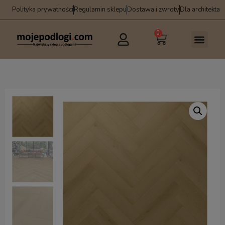
Polityka prywatności
Regulamin sklepu
Dostawa i zwroty
Dla architekta
0