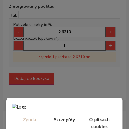
Zintegrowany podkład
Tak
Potrzebne metry (m²):
-
+
Liczba paczek (opakowań):
-
+
Łącznie 1 paczka to 2.6210 m²
Dodaj do koszyka
Zgoda
Szczegóły
O plikach
Opis produktu
cookies