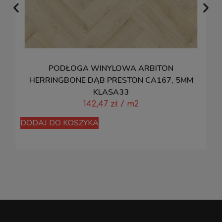
PODŁOGA WINYLOWA ARBITON
HERRINGBONE DĄB PRESTON CA167, 5MM
KLASA33
142,47
zł
/ m2
DODAJ DO KOSZYKA
D