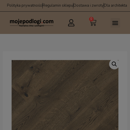
Polityka prywatności
Regulamin sklepu
Dostawa i zwroty
Dla architekta
0