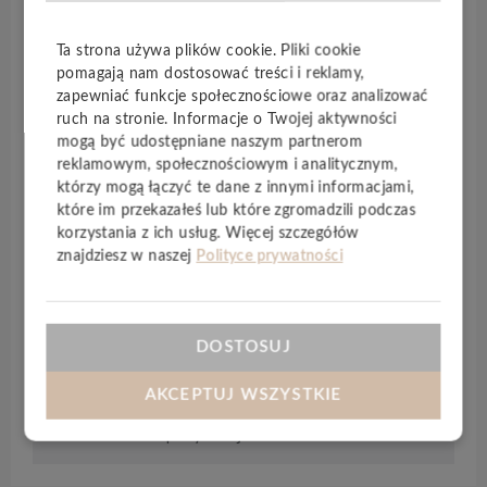
doskonale pasują zarówno do mniejszych, jak i
większych pomieszczeń. Panele są odpowiednie
Ta strona używa plików cookie. Pliki cookie
do montażu na
ogrzewaniu podłogowym
,
pomagają nam dostosować treści i reklamy,
zapewniając komfort użytkowania i estetykę.
zapewniać funkcje społecznościowe oraz analizować
ruch na stronie. Informacje o Twojej aktywności
KLASA:
NATUR (AB) –
Biel niedopuszczalna,
mogą być udostępniane naszym partnerom
dopuszczalne małe sęki, układ włókien dowolny,
reklamowym, społecznościowym i analitycznym,
którzy mogą łączyć te dane z innymi informacjami,
dopuszczalne zmiany barwy, dopuszczalny
które im przekazałeś lub które zgromadzili podczas
błyszcz.
korzystania z ich usług. Więcej szczegółów
znajdziesz w naszej
Polityce prywatności
Cena dostępna na zapytanie. Skontaktuj się z
nami telefonicznie: 575-500-591 lub mailowo:
mojepodlogi@mojepodlogi.com –
DOSTOSUJ
przygotujemy indywidualną wycenę.
AKCEPTUJ WSZYSTKIE
Specyfikacja techniczna