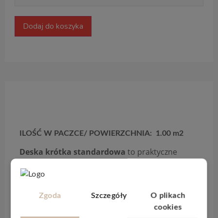
Dodaj do koszyka
Opis produktu
ILOŚĆ W PACZCE/ POWIERZCHNIA: 1.00 m2
Deska krótka standardowa
to praktyczne
rozwiązanie, które łączy kompaktowe wymiary z
wysoką jakością wykonania. Grubość deski
wynosząca
13 mm
oraz
warstwa ścierna
o
Zgoda
Szczegóły
O plikach
grubości 3,6 mm
gwarantują trwałość na lata.
cookies
Uniwersalny charakter desek sprawia, że