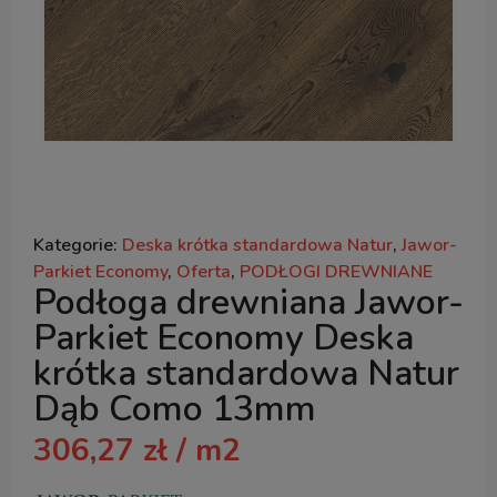
Kategorie:
Deska krótka standardowa Natur
,
Jawor-
Parkiet Economy
,
Oferta
,
PODŁOGI DREWNIANE
Podłoga drewniana Jawor-
Parkiet Economy Deska
krótka standardowa Natur
Dąb Como 13mm
306,27
zł
/ m2