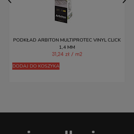
PODKŁAD ARBITON MULTIPROTEC VINYL CLICK
1,4 MM
31,24
zł
/ m2
DODAJ DO KOSZYKA
D