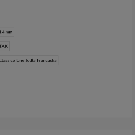
14 mm
TAK
Classico Line Jodła Francuska