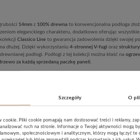
 grubości
14mm
z
100% drewna
to konwencjonalna podłoga złoż
eniom eleganckiego charakteru, dodatkowo oferując wszystkie 
kolekcji
Classico Line
to gwarancja zadowolenia dzięki swojej p
na dłużej. Dzięki wykorzystaniu
4-stronnej V-fugi
oraz
struktur
drewnianej podłogi. Podłogi z tej kolekcji można kłaść na
ogrze
drzewo za każdą sprzedaną paczkę paneli
.
.
Szczegóły
O pl
w cookie. Pliki cookie pomagają nam dostosować treści i reklamy, za
YSTKIE
analizować ruch na stronie. Informacje o Twojej aktywności mogą b
lamowym, społecznościowym i analitycznym, którzy mogą łączyć te 
 przekazałeś lub które zgromadzili podczas korzystania z ich usług. 