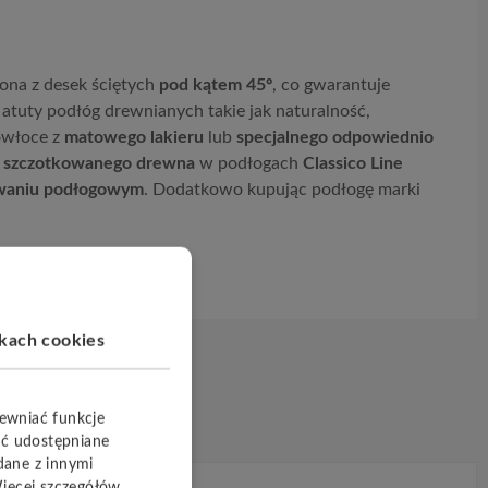
ona z desek ściętych
pod kątem 45º
, co gwarantuje
atuty podłóg drewnianych takie jak naturalność,
owłoce z
matowego lakieru
lub
specjalnego odpowiednio
y szczotkowanego drewna
w podłogach
Classico Line
waniu podłogowym
. Dodatkowo kupując podłogę marki
ikach cookies
pewniać funkcje
yć udostępniane
dane z innymi
Więcej szczegółów