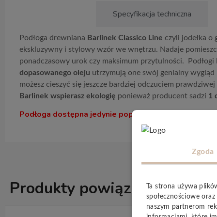
Opis produktu
Specyfikacja techniczna
Podłoga drewniana
Barlinek Classico Line
czyli jodełka o
ekskluzywny i stylowy wzór we wnętrzu. Nadaje pomieszcz
ponadczasowy urok czy maksimum przytulności. Podłogi 
dopasowanego oleju
utrzymują one swój genialny wygląd 
możesz cieszyć się jeszcze bardziej odczuciem prawdziwej 
Barlinek wspierasz ekologię
ponieważ producent sadzi
1 
Podłoga dostępna jedynie poprzez zapytanie do biura
Zgoda
Produkty powiązane
Ta strona używa plikó
ZOBACZ WSZ
społecznościowe oraz 
naszym partnerom rek
informacjami, które im