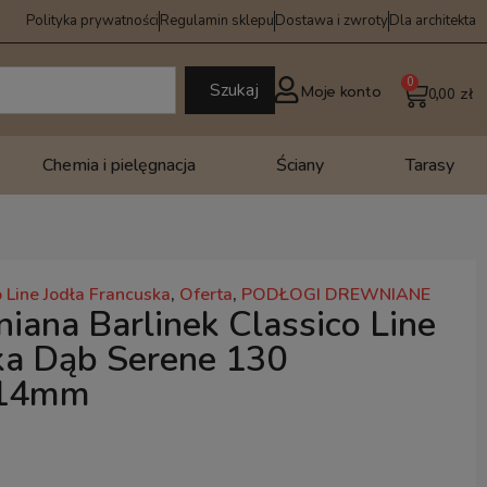
Polityka prywatności
Regulamin sklepu
Dostawa i zwroty
Dla architekta
0
Szukaj
Moje konto
0,00
zł
Chemia i pielęgnacja
Ściany
Tarasy
 Line Jodła Francuska
,
Oferta
,
PODŁOGI DREWNIANE
iana Barlinek Classico Line
ka Dąb Serene 130
14mm