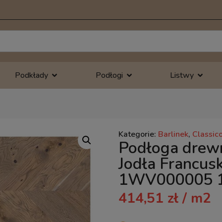
Podkłady
Podłogi
Listwy
Kategorie:
Barlinek
,
Classico
Podłoga drewn
Jodła Francus
1WV000005 
414,51
zł
/ m2