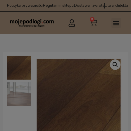
Polityka prywatności
Regulamin sklepu
Dostawa i zwroty
Dla architekta
0