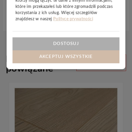
którzy mogą łączyć te dane z innymi informacjami,
które im przekazałeś lub które zgromadzili podczas
korzystania z ich usług. Więcej szczegółów
Specyfikacja techniczna
znajdziesz w naszej
Polityce prywatności
DOSTOSUJ
Produkty
AKCEPTUJ WSZYSTKIE
ZOBACZ
WSZYSTKIE
powiązane