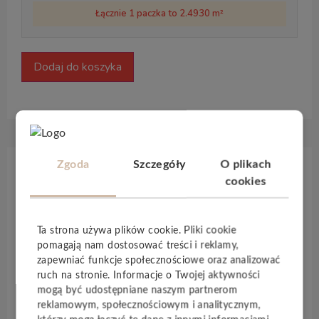
Łącznie 1 paczka to 2.4930 m²
Dodaj do koszyka
Zgoda
Szczegóły
O plikach
Opis produktu
cookies
Panele podłogowe
z linii
Classic 1050
to
Ta strona używa plików cookie. Pliki cookie
bezkompromisowa
jakość,
klasyczny
design i
pomagają nam dostosować treści i reklamy,
uniwersalne
zastosowanie podłóg laminowanych.
zapewniać funkcje społecznościowe oraz analizować
Linia Classic 1050
została stworzona z myślą o
ruch na stronie. Informacje o Twojej aktywności
klientach, którzy mają
wysokie wymagania
co do
mogą być udostępniane naszym partnerom
reklamowym, społecznościowym i analitycznym,
wzornictwa i jakości
.