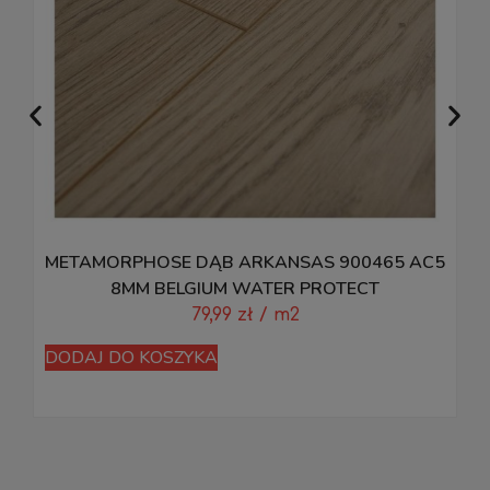
METAMORPHOSE DĄB ARKANSAS 900465 AC5
8MM BELGIUM WATER PROTECT
79,99
zł
/ m2
DODAJ DO KOSZYKA
D