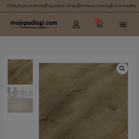
Polityka prywatności
Regulamin sklepu
Dostawa i zwroty
Dla architekta
0