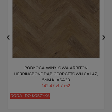
PODŁOGA WINYLOWA ARBITON
HERRINGBONE DĄB GEORGETOWN CA147,
5MM KLASA33
142,47
zł
/ m2
D
DODAJ DO KOSZYKA