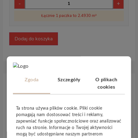
-
+
Łącznie 1 paczka to 2.4930 m²
Dodaj do koszyka
Zgoda
Szczegóły
O plikach
Opis produktu
cookies
Panele podłogowe
z linii
Classic 1050
to
Ta strona używa plików cookie. Pliki cookie
bezkompromisowa
jakość,
klasyczny
design i
pomagają nam dostosować treści i reklamy,
uniwersalne
zastosowanie podłóg laminowanych.
zapewniać funkcje społecznościowe oraz analizować
ruch na stronie. Informacje o Twojej aktywności
Linia Classic 1050
została stworzona z myślą o
mogą być udostępniane naszym partnerom
klientach, którzy mają
wysokie wymagania
co do