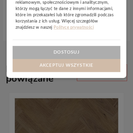
reklamowym, społecznościowym i analitycznym,
wzornictwa i jakości
.
którzy mogą łączyć te dane z innymi informacjami,
które im przekazałeś lub które zgromadzili podczas
korzystania z ich usług. Więcej szczegółów
Specyfikacja techniczna
znajdziesz w naszej
Polityce prywatności
DOSTOSUJ
Produkty
AKCEPTUJ WSZYSTKIE
ZOBACZ
WSZYSTKIE
powiązane