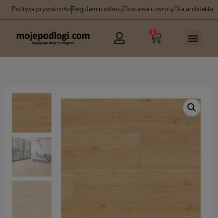
Polityka prywatności
Regulamin sklepu
Dostawa i zwroty
Dla architekta
0