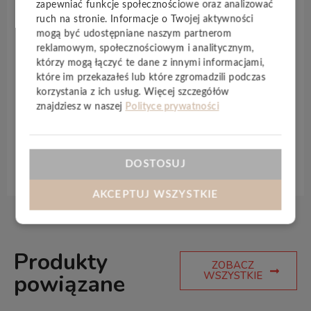
zapewniać funkcje społecznościowe oraz analizować
prawdziwego, drewnianego parkietu, a
ruch na stronie. Informacje o Twojej aktywności
równocześnie dodaje pomieszczeniom lekkości i
mogą być udostępniane naszym partnerom
naturalnego designu
. Dekory serii
SkyLine
cechuje
reklamowym, społecznościowym i analitycznym,
niezwykle wysoka odporność na użytkowanie –
którzy mogą łączyć te dane z innymi informacjami,
które im przekazałeś lub które zgromadzili podczas
świetnie sprawdzą się one także w pomieszczeniach
korzystania z ich usług. Więcej szczegółów
o dużym natężeniu ruchu oraz narażonych na
znajdziesz w naszej
Polityce prywatności
kontakt z wodą kuchniach czy łazienkach.
Specyfikacja techniczna
DOSTOSUJ
AKCEPTUJ WSZYSTKIE
Produkty
ZOBACZ
WSZYSTKIE
powiązane