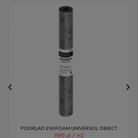
PODKŁAD EWIFOAM UNIVERSOL OBJECT
P
19,90
zł
/ m2