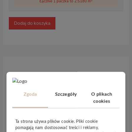
Łącznie 1 paczka to 2.5180 m²
Dodaj do koszyka
Opis produktu
SkyLine
to opracowana przez markę
Classen
Zgoda
Szczegóły
O plikach
kolekcja wodoodpornych paneli podłogowych.
cookies
Dzięki zastosowaniu zaawansowanych
technologicznie rozwiązań, posiadają one
synchroniczną strukturę, czyli usłojenie perfekcyjnie
Ta strona używa plików cookie. Pliki cookie
odzwierciedlające
naturalne drewno
. Subtelne
pomagają nam dostosować treści i reklamy,
oddzielenie desek wzmaga wizualne wrażenie