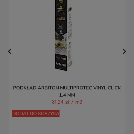
PODKŁAD ARBITON MULTIPROTEC VINYL CLICK
1,4 MM
31,24
zł
/ m2
DODAJ DO KOSZYKA
D