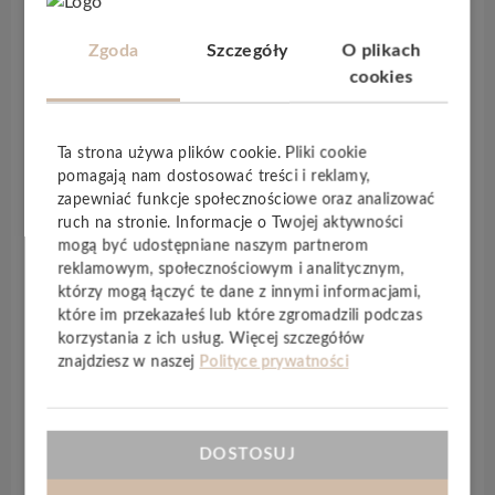
czterostronna fuga
dodaje im głębi i
wyrazistości. Inspirowane naturą dekory z
Zgoda
Szczegóły
O plikach
realistycznym odwzorowaniem drewna nadają
cookies
wnętrzom przytulny, domowy charakter.
Dzięki technologii
LLT anti-scratch
powierzchnia
Ta strona używa plików cookie. Pliki cookie
paneli jest odporna na ścieranie i
pomagają nam dostosować treści i reklamy,
mikrozarysowania, a powłoka
LLT antistatic
zapewniać funkcje społecznościowe oraz analizować
ogranicza osadzanie się kurzu. System montażu
ruch na stronie. Informacje o Twojej aktywności
Megaloc
pozwala na szybkie i łatwe układanie
mogą być udostępniane naszym partnerom
podłogi, nawet bez doświadczenia. Dodatkowo
reklamowym, społecznościowym i analitycznym,
którzy mogą łączyć te dane z innymi informacjami,
panele są
wodoodporne
, co oznacza, że ich
które im przekazałeś lub które zgromadzili podczas
specjalna konstrukcja – w tym zmodyfikowana
korzystania z ich usług. Więcej szczegółów
płyta HDF, impregnowane krawędzie i
znajdziesz w naszej
Polityce prywatności
uszczelnione zamki – skutecznie chroni przed
wilgocią.
Classen Nature 4V
to doskonały wybór do
DOSTOSUJ
domów, w których liczy się zarówno wygląd, jak i