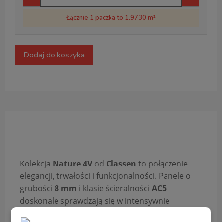
Łącznie 1 paczka to 1.9730 m²
Dodaj do koszyka
Opis produktu
Kolekcja
Nature 4V
od
Classen
to połączenie
elegancji, trwałości i funkcjonalności. Panele o
grubości
8 mm
i klasie ścieralności
AC5
doskonale sprawdzają się w intensywnie
użytkowanych pomieszczeniach, a