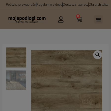
Polityka prywatności
Regulamin sklepu
Dostawa i zwroty
Dla architekta
0