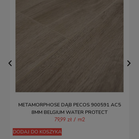
METAMORPHOSE DĄB PECOS 900591 AC5
8MM BELGIUM WATER PROTECT
79,99
zł
/ m2
DODAJ DO KOSZYKA
D