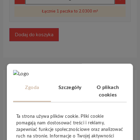
Łącznie 1 paczka to 2.0300 m²
Dodaj do koszyka
Opis produktu
Zgoda
Szczegóły
O plikach
cookies
Kolekcja
Legend 4V
to propozycja dla osób
ceniących klasyczne wzornictwo i solidne
Ta strona używa plików cookie. Pliki cookie
wykonanie. Wytrzymałość na wodę przez
48
pomagają nam dostosować treści i reklamy,
godzin
, wysoka klasa
AC5/33
, hydrofobowa
zapewniać funkcje społecznościowe oraz analizować
powłoka i precyzyjna
V-fuga
czynią te panele
ruch na stronie. Informacje o Twojej aktywności