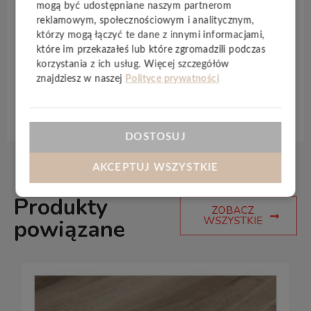
idealnym wyborem do kuchni, salonu z aneksem
mogą być udostępniane naszym partnerom
czy biura. Optymalna grubość
8 mm
umożliwia
reklamowym, społecznościowym i analitycznym,
którzy mogą łączyć te dane z innymi informacjami,
efektywne wykorzystanie przy ogrzewaniu
które im przekazałeś lub które zgromadzili podczas
podłogowym.
korzystania z ich usług. Więcej szczegółów
znajdziesz w naszej
Polityce prywatności
Specyfikacja techniczna
DOSTOSUJ
AKCEPTUJ WSZYSTKIE
Produkty
ZOBACZ
WSZYSTKIE
powiązane