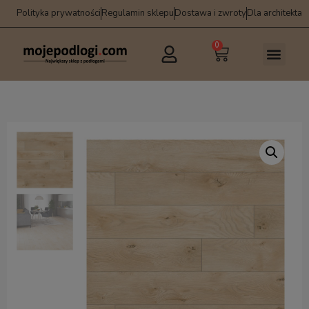
Polityka prywatności
Regulamin sklepu
Dostawa i zwroty
Dla architekta
0