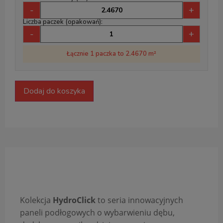
-
+
Liczba paczek (opakowań):
-
+
Łącznie 1 paczka to 2.4670 m²
Dodaj do koszyka
Opis produktu
Kolekcja
HydroClick
to seria innowacyjnych
paneli podłogowych o wybarwieniu dębu,