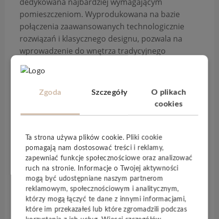
dedykowana najbardziej wymagającym
pomieszczeniom. Wyprodukowana na bazie
połączenia zaawansowanych technologicznie
rozwiązań i klasycznego designu, pozwala na
wprowadzenie do wnętrza tradycyjnego
wzornictwa, bez rezygnacji z funkcjonalnych
udogodnień.
Zgoda
Szczegóły
O plikach
HydroClick
to panele
wodoodporne
– aż
do 100
cookies
godzin kontaktu z cieczą
. Dzięki temu idealnie
sprawdzają się w pomieszczeniach narażonych
na bezpośredni kontakt z nią, jak wiatrołap czy
Ta strona używa plików cookie. Pliki cookie
kuchnia. Innowacyjnie frezowana
V-fuga
oraz
pomagają nam dostosować treści i reklamy,
dodatkowe zabezpieczenie krawędzi
paneli w
zapewniać funkcje społecznościowe oraz analizować
postaci warstwy wosku powstrzymują
ruch na stronie. Informacje o Twojej aktywności
przenikanie cieczy pod podłogi, równocześnie
mogą być udostępniane naszym partnerom
reklamowym, społecznościowym i analitycznym,
wizualnie odcinając poszczególne deski od
którzy mogą łączyć te dane z innymi informacjami,
siebie, dzięki czemu przypominają one klasyczny,
które im przekazałeś lub które zgromadzili podczas
drewniany parkiet. Efekt wzmaga
synchroniczna