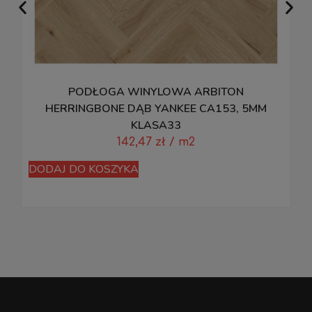
PODŁOGA WINYLOWA ARBITON
M
HERRINGBONE DĄB YANKEE CA153, 5MM
KLASA33
142,47
zł
/ m2
D
DODAJ DO KOSZYKA