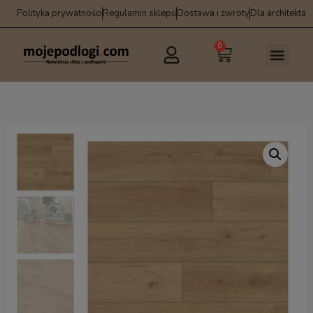
Polityka prywatności
Regulamin sklepu
Dostawa i zwroty
Dla architekta
0