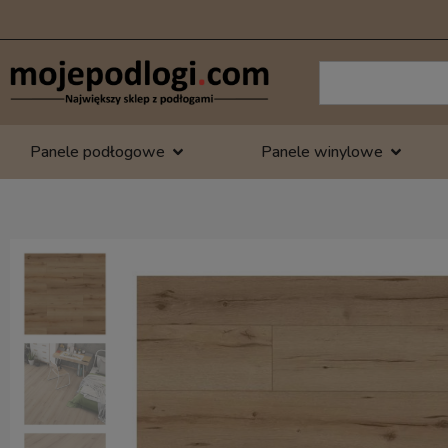
Panele podłogowe
Panele winylowe