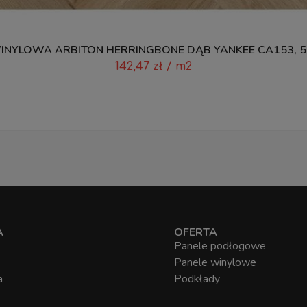
NYLOWA ARBITON HERRINGBONE DĄB YANKEE CA153, 
142,47
zł
/ m2
A
OFERTA
Panele podłogowe
Panele winylowe
a
Podkłady