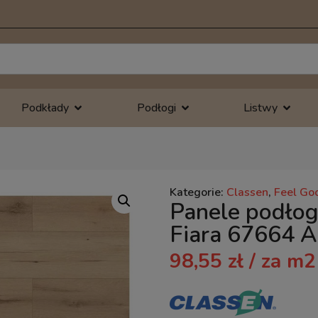
Podkłady
Podłogi
Listwy
Kategorie:
Classen
,
Feel Go
Panele podło
Fiara 67664
98,55
zł
/ za m2