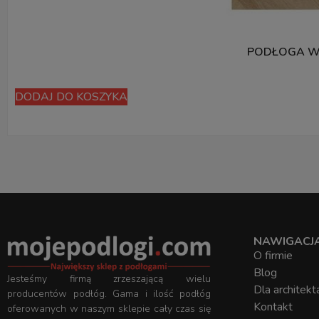
PODŁOGA WI
DODAJ DO KOSZYKA
NAWIGACJ
O firmie
Blog
Jesteśmy firmą zrzeszającą wielu
Dla architekt
producentów podłóg. Gama i ilość podłóg
Kontakt
oferowanych w naszym sklepie cały czas się