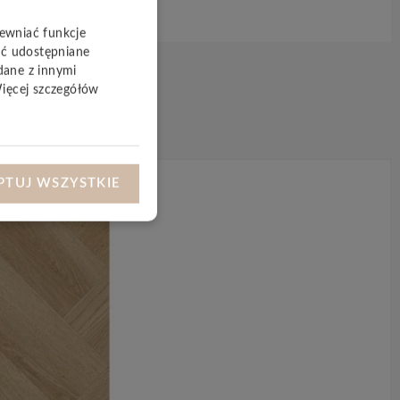
pewniać funkcje
yć udostępniane
dane z innymi
Więcej szczegółów
PTUJ WSZYSTKIE