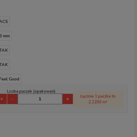
AC5
8 mm
TAK
TAK
Feel Good
Liczba paczek (opakowań):
Łącznie 1 paczka to
+
-
+
2.2200 m²