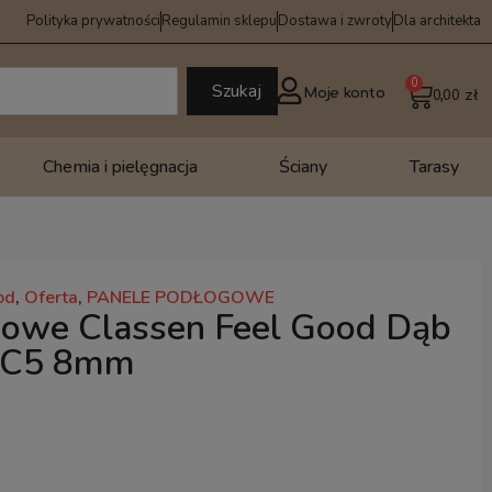
Polityka prywatności
Regulamin sklepu
Dostawa i zwroty
Dla architekta
0
Szukaj
Moje konto
0,00
zł
Chemia i pielęgnacja
Ściany
Tarasy
od
,
Oferta
,
PANELE PODŁOGOWE
gowe Classen Feel Good Dąb
 AC5 8mm