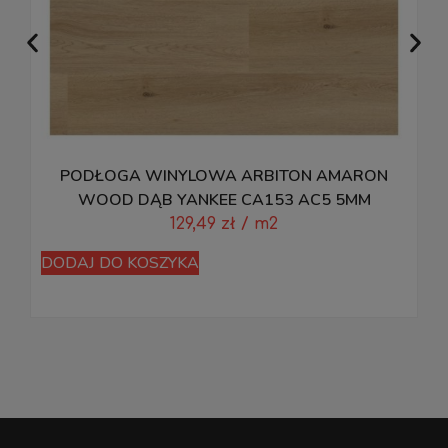
PODŁOGA WINYLOWA ARBITON AMARON
WOOD DĄB YANKEE CA153 AC5 5MM
129,49
zł
/ m2
DODAJ DO KOSZYKA
D