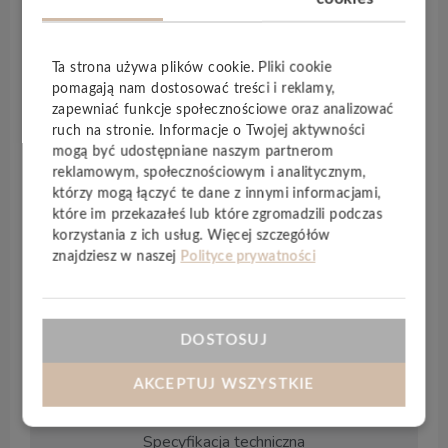
przy każdym kroku. Jeśli dodamy do tego szeroką
gamę kolorystyczną, wielowymiarowość,
perfekcyjne wykończenie v-fugą to szybko
Ta strona używa plików cookie. Pliki cookie
przekonamy się, że design i podłogi Arteo to
pomagają nam dostosować treści i reklamy,
zapewniać funkcje społecznościowe oraz analizować
wręcz synonimy.
ruch na stronie. Informacje o Twojej aktywności
Wylanie, rozlanie, zalanie – z podłogami
Arteo
to
mogą być udostępniane naszym partnerom
reklamowym, społecznościowym i analitycznym,
już nie jest problem. Prawdziwa
wodoodporność
którzy mogą łączyć te dane z innymi informacjami,
naszych paneli ujarzmia żywioł wody w każdym
które im przekazałeś lub które zgromadzili podczas
pomieszczeniu. Nieważne czy jest to kuchnia,
korzystania z ich usług. Więcej szczegółów
łazienka czy salon – woda nie ma już wpływu na
znajdziesz w naszej
Polityce prywatności
Twoją podłogę. Wybierając
ARTEO
masz
pewność, że postawiłeś jej skuteczną zaporę.
Arteo
w wersji
8 XL
charakteryzuje się grubością
DOSTOSUJ
8 mm
i wymiarami
1285×280 mm
.
AKCEPTUJ WSZYSTKIE
Specyfikacja techniczna