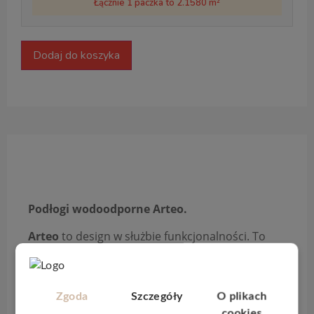
Łącznie 1 paczka to 2.1580 m²
Dodaj do koszyka
Opis produktu
Podłogi wodoodporne Arteo.
Arteo
to design w służbie funkcjonalności. To
świadome projektowanie, które uwzględnia
naturalne potrzeby obcowania z doskonałą
formą, dzięki temu otrzymujemy produkt,
Zgoda
Szczegóły
O plikach
którego synchroniczność laminatu wyczuwamy
cookies