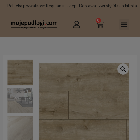
Polityka prywatności
Regulamin sklepu
Dostawa i zwroty
Dla architekta
0