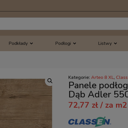
Podkłady
Podłogi
Listwy
Kategorie:
Arteo 8 XL
,
Clas
Panele podłog
Dąb Adler 5
72,77
zł
/ za m2