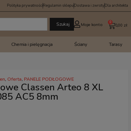
Polityka prywatności
Regulamin sklepu
Dostawa i zwroty
Dla architekta
0
Szukaj
Moje konto
0,00
zł
Chemia i pielęgnacja
Ściany
Tarasy
sen
,
Oferta
,
PANELE PODŁOGOWE
owe Classen Arteo 8 XL
5085 AC5 8mm