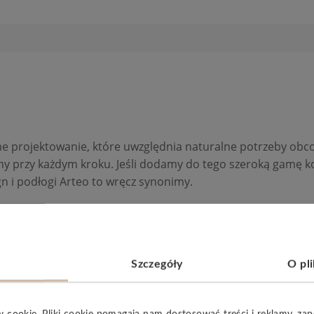
me projektowanie, które uwzględnia naturalne potrzeby ob
 przy każdym kroku. Jeśli dodamy do tego szeroką gamę ko
n i podłogi Arteo to wręcz synonimy.
ie jest problem. Prawdziwa
wodoodporność
naszych paneli 
da nie ma już wpływu na Twoją podłogę. Wybierając
ARTEO
ma
m
i wymiarami
1285×280 mm
.
Szczegóły
O pl