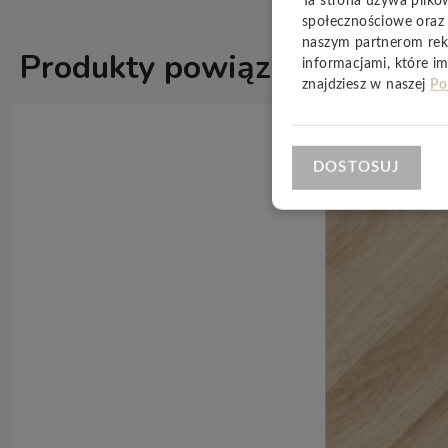
Ta strona używa plikó
społecznościowe oraz 
naszym partnerom rek
Produkty powiązane
informacjami, które im
ZOBACZ WSZ
znajdziesz w naszej
Po
DOSTOSUJ