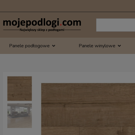
Panele podłogowe
Panele winylowe