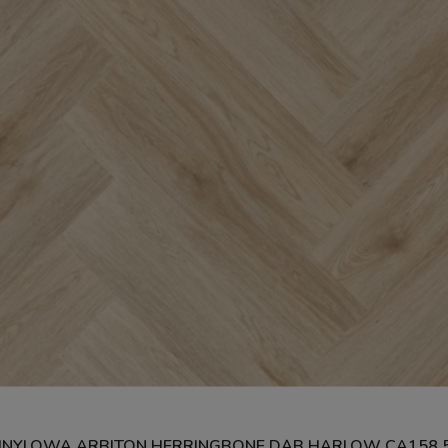
NYLOWA ARBITON HERRINGBONE DĄB HARLOW CA158 