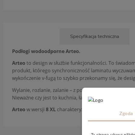
Opis produktu
Specyfikacja techniczna
Podłogi wodoodporne Arteo.
Arteo
to design w służbie funkcjonalności. To świado
produkt, którego synchroniczność laminatu wyczuwamy
wykończenie v-fugą to szybko przekonamy się, że desig
Wylanie, rozlanie, zalanie – z podłogami
Arteo
to już n
Nieważne czy jest to kuchnia, łazienka czy salon – wo
Arteo
w wersji
8 XL
charakteryzuje się grubością
8 m
Zgoda