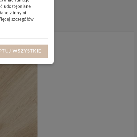
pewniać funkcje
yć udostępniane
dane z innymi
Więcej szczegółów
PTUJ WSZYSTKIE