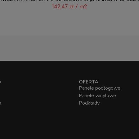
142,47
zł
/ m2
A
OFERTA
Panele podłogowe
Panele winylowe
a
Podkłady