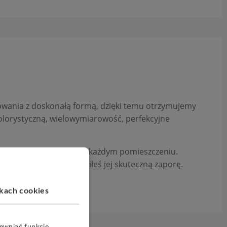
cowania z doskonałą formą, dzięki temu otrzymujemy
lorystyczną, wielowymiarowość, perfekcyjne
ujarzmia żywioł wody w każdym pomieszczeniu.
sz pewność, że postawiłeś jej skuteczną zaporę.
ikach cookies