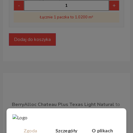
-
+
Łącznie 1 paczka to 1.0200 m²
Dodaj do koszyka
Opis produktu
BerryAlloc Chateau Plus Texas Light Natural
to
piękna Belgijska podłoga laminowana, jest łatwa w
czyszczeniu i ma
dożywotnią gwarancję
. Pasuje do
każdego wnętrza, od nowoczesnego do klasycznego.
Zgoda
Szczegóły
O plikach