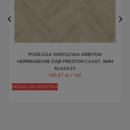
PODŁOGA WINYLOWA ARBITON
HERRINGBONE DĄB PRESTON CA167, 5MM
KLASA33
142,47
zł
/ m2
DODAJ DO KOSZYKA
D