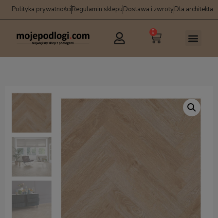
Polityka prywatności
Regulamin sklepu
Dostawa i zwroty
Dla architekta
0