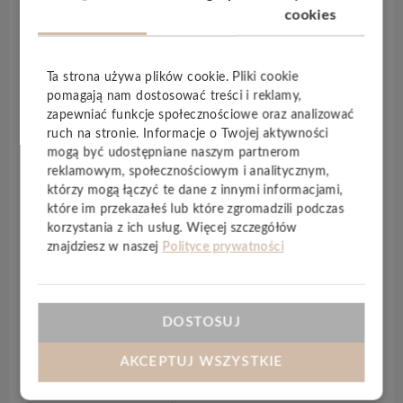
Co więcej, podłoga ta wygląda jak prawdziwy parkiet
cookies
przy czym posiada wszystkie zalety laminatu.
Kolekcja
Chateau plus
jest, jak sama nazwa
wskazuje, linią o majestatycznym wyglądzie.
Ta strona używa plików cookie. Pliki cookie
Jodełkowy wzór, unikalny w świecie podłóg
pomagają nam dostosować treści i reklamy,
laminowanych, nadaje wnętrzu pałacowego klimatu.
zapewniać funkcje społecznościowe oraz analizować
Kolekcję
Chateau Plus
można łatwo zamontować
ruch na stronie. Informacje o Twojej aktywności
na rozmaite sposoby.
Kolekcję Chateau Plus
mogą być udostępniane naszym partnerom
wyróżnia wyjątkowy zamek, który pozwala
reklamowym, społecznościowym i analitycznym,
którzy mogą łączyć te dane z innymi informacjami,
składać panele do tyłu.
które im przekazałeś lub które zgromadzili podczas
Prosimy o zamawianie paneli w parzystej
korzystania z ich usług. Więcej szczegółów
znajdziesz w naszej
Polityce prywatności
liczbie opakowań, ponieważ są o
ne układ
ane
w jodełkę i podzielone na dwa typy: A i B
(prawe i lewe). Aby montaż był możliwy,
konieczne jest zachowanie równowagi
DOSTOSUJ
między obiema wersjami paneli.
AKCEPTUJ WSZYSTKIE