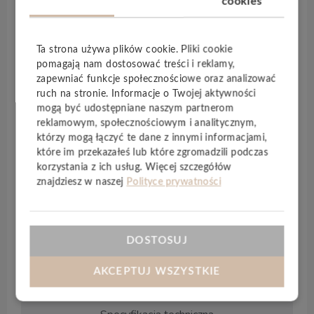
cookies
Opis produktu
Ta strona używa plików cookie. Pliki cookie
Panele winylowe
Global Wood CAMINO
są
pomagają nam dostosować treści i reklamy,
wyposażone w technologię, która najbardziej
zapewniać funkcje społecznościowe oraz analizować
realistycznie oddaje fakturę naturalnego drewna
ruch na stronie. Informacje o Twojej aktywności
poprzez synchroniczne wytłoczenie na powierzchni
mogą być udostępniane naszym partnerom
materiału struktury w 100% zgodnej z tą, którą
reklamowym, społecznościowym i analitycznym,
przedstawia rysunek drewna. Dzięki temu rysunek
którzy mogą łączyć te dane z innymi informacjami,
słojów można nie tylko zobaczyć, ale i poczuć, a
które im przekazałeś lub które zgromadzili podczas
korzystania z ich usług. Więcej szczegółów
panele jeszcze bardziej przypominają naturalne
znajdziesz w naszej
Polityce prywatności
drewno.
CAMINO
można zamontować bezpośrednio
na istniejącą podłogę uzyskując znaczne skrócenie
czasu potrzebnego na instalacje. Zintegrowana
mata
akustyczna IXPE
o grubości
1,5mm
poprawia
DOSTOSUJ
komfort akustyczny i nadaje się na
ogrzewanie
podłogowe
.
AKCEPTUJ WSZYSTKIE