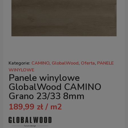
Kategorie:
CAMINO
,
GlobalWood
,
Oferta
,
PANELE
WINYLOWE
Panele winylowe
GlobalWood CAMINO
Grano 23/33 8mm
189,99
zł
/ m2