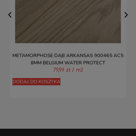
METAMORPHOSE DĄB ARKANSAS 900465 AC5
8MM BELGIUM WATER PROTECT
79,99
zł
/ m2
DODAJ DO KOSZYKA
D