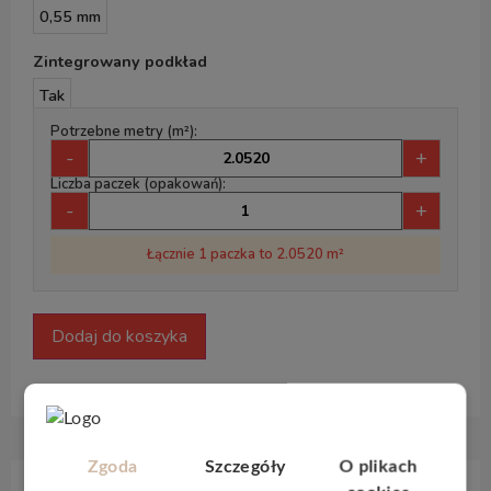
0,55 mm
Zintegrowany podkład
Tak
Potrzebne metry (m²):
-
+
Liczba paczek (opakowań):
-
+
Łącznie 1 paczka to 2.0520 m²
Dodaj do koszyka
Zgoda
Szczegóły
O plikach