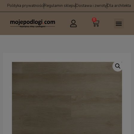
Polityka prywatności
Regulamin sklepu
Dostawa i zwroty
Dla architekta
0