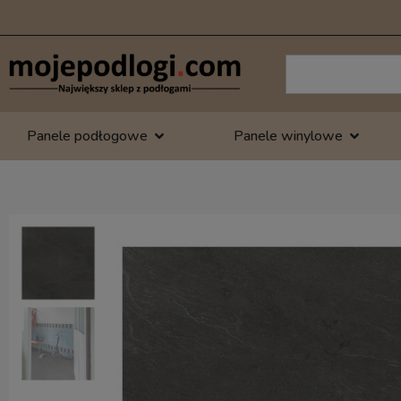
Panele podłogowe
Panele winylowe