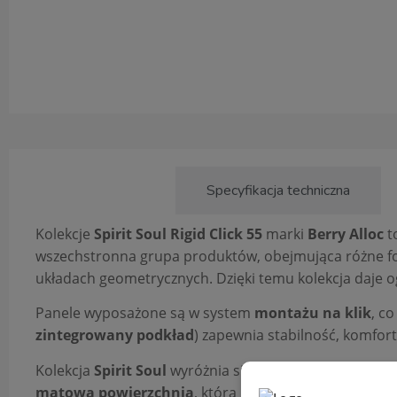
Opis produktu
Specyfikacja techniczna
Kolekcje
Spirit Soul Rigid Click 55
marki
Berry Alloc
t
wszechstronna grupa produktów, obejmująca różne for
układach geometrycznych. Dzięki temu kolekcja daje 
Panele wyposażone są w system
montażu na klik
, c
zintegrowany podkład
) zapewnia stabilność, komfor
Kolekcja
Spirit Soul
wyróżnia się szeroką gamą realis
matową powierzchnią
, która podkreśla autentyczny 