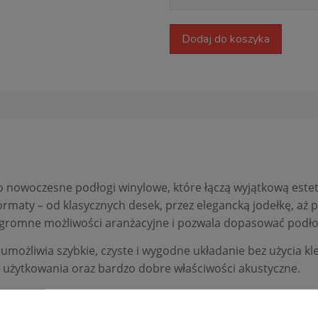
Dodaj do koszyka
o nowoczesne podłogi winylowe, które łączą wyjątkową estety
maty – od klasycznych desek, przez elegancką jodełkę, aż 
ogromne możliwości aranżacyjne i pozwala dopasować podło
o umożliwia szybkie, czyste i wygodne układanie bez użycia k
t użytkowania oraz bardzo dobre właściwości akustyczne.
tycznych dekorów – od naturalnych struktur drewna po no
charakter podłogi. To rozwiązanie nie tylko estetyczne, ale 