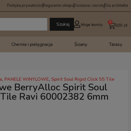
Polityka prywatności
Regulamin sklepu
Dostawa i zwroty
Dla architekta
0
Szukaj
Moje konto
0,00
zł
Chemia i pielęgnacja
Ściany
Tarasy
a
,
PANELE WINYLOWE
,
Spirit Soul Rigid Click 55 Tile
we BerryAlloc Spirit Soul
5 Tile Ravi 60002382 6mm