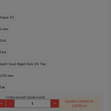
Klasa 33
6 mm
TAK
TAK
Spirit Soul Rigid Click 55 Tile
0,55 mm
Tak
Liczba paczek (opakowań):
Łącznie 1 paczka to
+
-
+
1.6700 m²