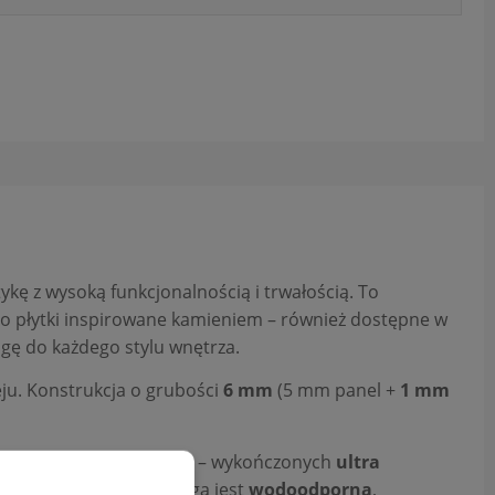
kę z wysoką funkcjonalnością i trwałością. To
po płytki inspirowane kamieniem – również dostępne w
gę do każdego stylu wnętrza.
leju. Konstrukcja o grubości
6 mm
(5 mm panel +
1 mm
woczesne wzory kamienia – wykończonych
ultra
także praktyczne – podłoga jest
wodoodporna
,