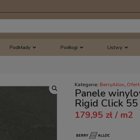
Podkłady
Podłogi
Listwy
Kategorie:
BerryAlloc
,
Ofert
Panele winylo
Rigid Click 5
179,95
zł
/ m2