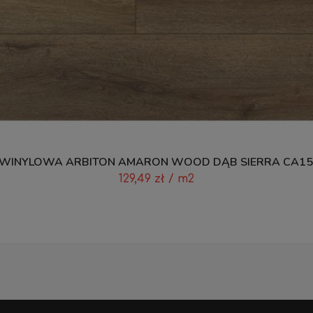
WINYLOWA ARBITON AMARON WOOD DĄB SIERRA CA15
129,49
zł
/ m2