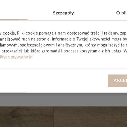
ielęgnacji
.
Szczegóły
O pl
prawdzają się zarówno w pomieszczeniach mieszkalnych, jak
 oraz
10 lat
w obiektach użytkowych, co potwierdza wysoką 
w cookie. Pliki cookie pomagają nam dostosować treści i reklamy, za
, trwałość i wygodę użytkowania – idealny wybór dla osób, kt
analizować ruch na stronie. Informacje o Twojej aktywności mogą b
lamowym, społecznościowym i analitycznym, którzy mogą łączyć te 
 przekazałeś lub które zgromadzili podczas korzystania z ich usług. 
lityce prywatności
AKCE
YSTKIE