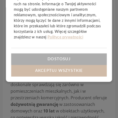
właściwości akustyczne.
ruch na stronie. Informacje o Twojej aktywności
mogą być udostępniane naszym partnerom
Kolekcja
Spirit Soul
wyróżnia się szeroką gamą
reklamowym, społecznościowym i analitycznym,
realistycznych dekorów – od naturalnych
którzy mogą łączyć te dane z innymi informacjami,
które im przekazałeś lub które zgromadzili podczas
struktur drewna po nowoczesne wzory kamienia
korzystania z ich usług. Więcej szczegółów
– wykończonych
ultra matową powierzchnią
,
znajdziesz w naszej
Polityce prywatności
która podkreśla autentyczny charakter podłogi.
To rozwiązanie nie tylko estetyczne, ale także
praktyczne – podłoga jest
wodoodporna
,
DOSTOSUJ
odporna na zarysowania
oraz
łatwa w
codziennej pielęgnacji
.
AKCEPTUJ WSZYSTKIE
Dzięki
klasie użyteczności 23/33
, panele
doskonale sprawdzają się zarówno w
pomieszczeniach mieszkalnych, jak i w
przestrzeniach komercyjnych. Producent oferuje
dożywotnią gwarancję
w zastosowaniach
domowych oraz
10 lat
w obiektach użytkowych,
co potwierdza wysoką jakość i niezawodność