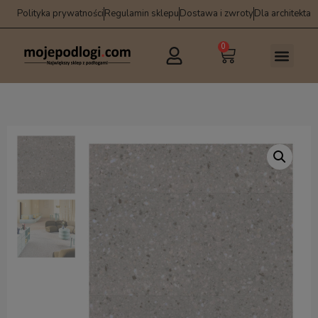
Polityka prywatności
Regulamin sklepu
Dostawa i zwroty
Dla architekta
0