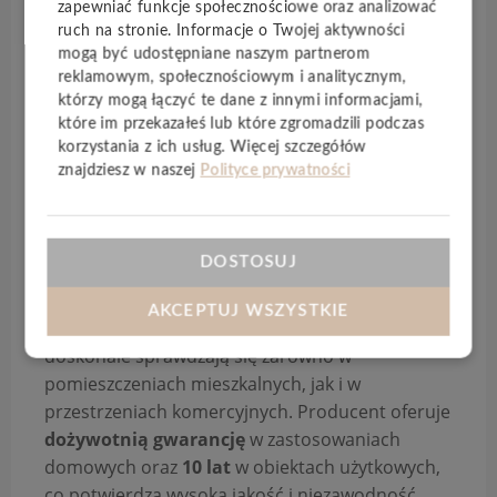
zapewniać funkcje społecznościowe oraz analizować
właściwości akustyczne.
ruch na stronie. Informacje o Twojej aktywności
mogą być udostępniane naszym partnerom
Kolekcja
Spirit Soul
wyróżnia się szeroką gamą
reklamowym, społecznościowym i analitycznym,
realistycznych dekorów – od naturalnych
którzy mogą łączyć te dane z innymi informacjami,
struktur drewna po nowoczesne wzory kamienia
które im przekazałeś lub które zgromadzili podczas
– wykończonych
ultra matową powierzchnią
,
korzystania z ich usług. Więcej szczegółów
która podkreśla autentyczny charakter podłogi.
znajdziesz w naszej
Polityce prywatności
To rozwiązanie nie tylko estetyczne, ale także
praktyczne – podłoga jest
wodoodporna
,
odporna na zarysowania
oraz
łatwa w
DOSTOSUJ
codziennej pielęgnacji
.
AKCEPTUJ WSZYSTKIE
Dzięki
klasie użyteczności 23/33
, panele
doskonale sprawdzają się zarówno w
pomieszczeniach mieszkalnych, jak i w
przestrzeniach komercyjnych. Producent oferuje
dożywotnią gwarancję
w zastosowaniach
domowych oraz
10 lat
w obiektach użytkowych,
co potwierdza wysoką jakość i niezawodność