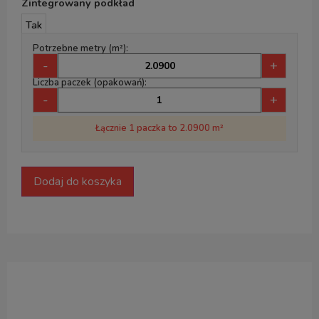
Zintegrowany podkład
Tak
Potrzebne metry (m²):
-
+
Liczba paczek (opakowań):
-
+
Łącznie 1 paczka to 2.0900 m²
Dodaj do koszyka
Opis produktu