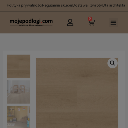
Polityka prywatności
Regulamin sklepu
Dostawa i zwroty
Dla architekta
0