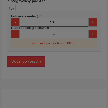
Zintegrowany podkład
Tak
Potrzebne metry (m²):
-
+
Liczba paczek (opakowań):
-
+
Łącznie 1 paczka to 2.0900 m²
Dodaj do koszyka
Opis produktu