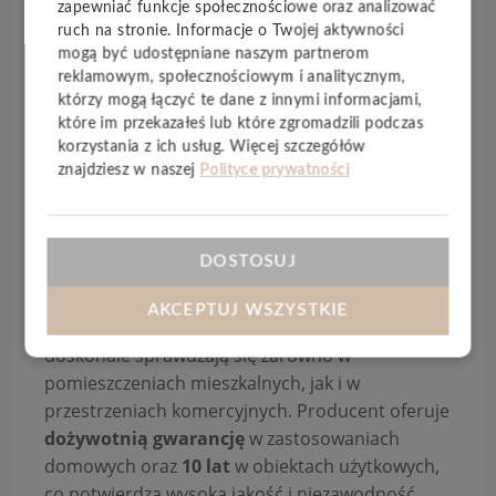
zapewniać funkcje społecznościowe oraz analizować
właściwości akustyczne.
ruch na stronie. Informacje o Twojej aktywności
mogą być udostępniane naszym partnerom
Kolekcja
Spirit Soul
wyróżnia się szeroką gamą
reklamowym, społecznościowym i analitycznym,
realistycznych dekorów – od naturalnych
którzy mogą łączyć te dane z innymi informacjami,
struktur drewna po nowoczesne wzory kamienia
które im przekazałeś lub które zgromadzili podczas
– wykończonych
ultra matową powierzchnią
,
korzystania z ich usług. Więcej szczegółów
która podkreśla autentyczny charakter podłogi.
znajdziesz w naszej
Polityce prywatności
To rozwiązanie nie tylko estetyczne, ale także
praktyczne – podłoga jest
wodoodporna
,
odporna na zarysowania
oraz
łatwa w
DOSTOSUJ
codziennej pielęgnacji
.
AKCEPTUJ WSZYSTKIE
Dzięki
klasie użyteczności 23/33
, panele
doskonale sprawdzają się zarówno w
pomieszczeniach mieszkalnych, jak i w
przestrzeniach komercyjnych. Producent oferuje
dożywotnią gwarancję
w zastosowaniach
domowych oraz
10 lat
w obiektach użytkowych,
co potwierdza wysoką jakość i niezawodność