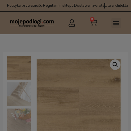
Polityka prywatności
Regulamin sklepu
Dostawa i zwroty
Dla architekta
0