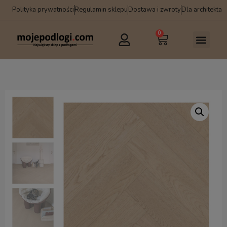
Polityka prywatności
Regulamin sklepu
Dostawa i zwroty
Dla architekta
0