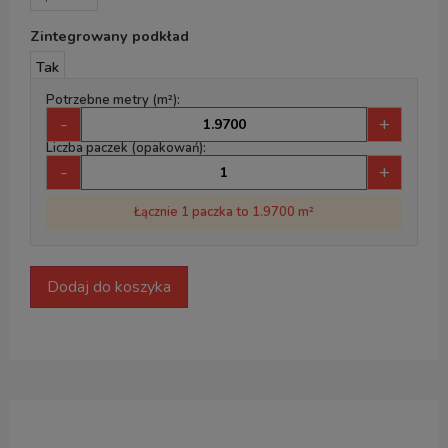
Zintegrowany podkład
Tak
Potrzebne metry (m²):
-
+
Liczba paczek (opakowań):
-
+
Łącznie 1 paczka to 1.9700 m²
Dodaj do koszyka
Opis produktu