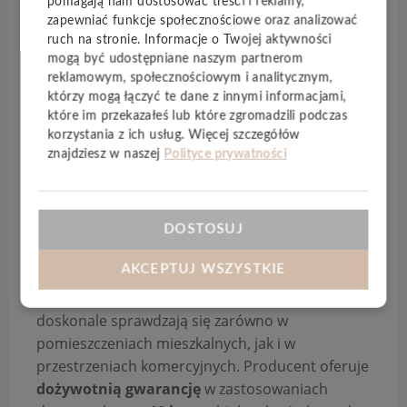
pomagają nam dostosować treści i reklamy,
komfort użytkowania oraz bardzo dobre
zapewniać funkcje społecznościowe oraz analizować
ruch na stronie. Informacje o Twojej aktywności
właściwości akustyczne.
mogą być udostępniane naszym partnerom
Kolekcja
Spirit Soul
wyróżnia się szeroką gamą
reklamowym, społecznościowym i analitycznym,
którzy mogą łączyć te dane z innymi informacjami,
realistycznych dekorów – od naturalnych
które im przekazałeś lub które zgromadzili podczas
struktur drewna po nowoczesne wzory kamienia
korzystania z ich usług. Więcej szczegółów
– wykończonych
ultra matową powierzchnią
,
znajdziesz w naszej
Polityce prywatności
która podkreśla autentyczny charakter podłogi.
To rozwiązanie nie tylko estetyczne, ale także
praktyczne – podłoga jest
wodoodporna
,
DOSTOSUJ
odporna na zarysowania
oraz
łatwa w
codziennej pielęgnacji
.
AKCEPTUJ WSZYSTKIE
Dzięki
klasie użyteczności 23/33
, panele
doskonale sprawdzają się zarówno w
pomieszczeniach mieszkalnych, jak i w
przestrzeniach komercyjnych. Producent oferuje
dożywotnią gwarancję
w zastosowaniach