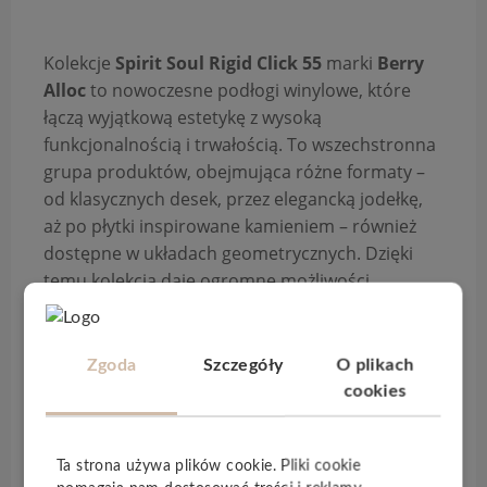
Kolekcje
Spirit Soul Rigid Click 55
marki
Berry
Alloc
to nowoczesne podłogi winylowe, które
łączą wyjątkową estetykę z wysoką
funkcjonalnością i trwałością. To wszechstronna
grupa produktów, obejmująca różne formaty –
od klasycznych desek, przez elegancką jodełkę,
aż po płytki inspirowane kamieniem – również
dostępne w układach geometrycznych. Dzięki
temu kolekcja daje ogromne możliwości
aranżacyjne i pozwala dopasować podłogę do
każdego stylu wnętrza.
Zgoda
Szczegóły
O plikach
Panele wyposażone są w system
montażu na
cookies
klik
, co umożliwia szybkie, czyste i wygodne
układanie bez użycia kleju. Konstrukcja o
grubości
6 mm
(5 mm panel +
1 mm
Ta strona używa plików cookie. Pliki cookie
zintegrowany podkład
) zapewnia stabilność,